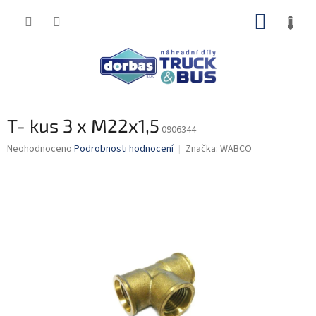
Přejít
NÁKUP
na
obsah
KOŠÍK
T- kus 3 x M22x1,5
0906344
Průměrné
Neohodnoceno
Podrobnosti hodnocení
Značka:
WABCO
hodnocení
produktu
je
0,0
z
5
hvězdiček.