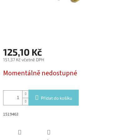
125,10 Kč
151,37 Kč včetně DPH
Měrná
Momentálně nedostupné
cena:
Přidat do košíku
1519463