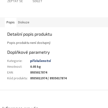
ZEPTAT SE
SDÍLET
Popis
Diskuze
Detailní popis produktu
Popis produktu není dostupný
Doplňkové parametry
Kategorie
:
příslušenství
Hmotnost
:
0.05 kg
EAN
:
8935017874
Kód produktu
:
8935011974 / 8935017874
Z
á
p