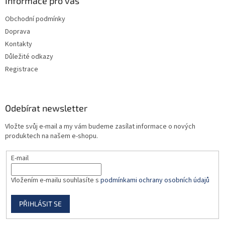
a
Informace pro vás
t
Obchodní podmínky
í
Doprava
Kontakty
Důležité odkazy
Registrace
Odebírat newsletter
Vložte svůj e-mail a my vám budeme zasílat informace o nových
produktech na našem e-shopu.
E-mail
Vložením e-mailu souhlasíte s
podmínkami ochrany osobních údajů
PŘIHLÁSIT SE