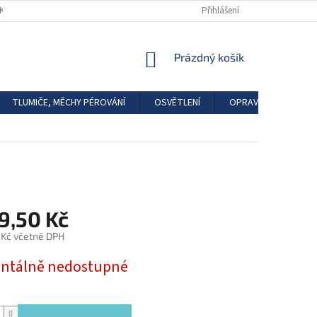
DKAZY
REGISTRACE
Přihlášení
NÁKUPNÍ
Prázdný košík
KOŠÍK
TLUMIČE, MĚCHY PÉROVÁNÍ
OSVĚTLENÍ
OPRAVÁRENSKÉ SAD
9,50 Kč
 Kč včetně DPH
tálně nedostupné