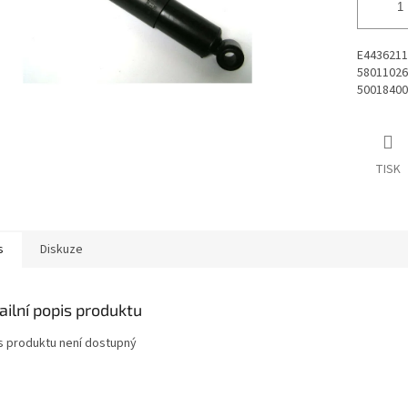
E4436211
58011026
50018400
TISK
s
Diskuze
ailní popis produktu
s produktu není dostupný