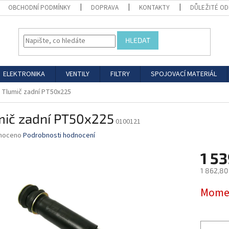
OBCHODNÍ PODMÍNKY
DOPRAVA
KONTAKTY
DŮLEŽITÉ O
HLEDAT
ELEKTRONIKA
VENTILY
FILTRY
SPOJOVACÍ MATERIÁL
Tlumič zadní PT50x225
mič zadní PT50x225
0100121
né
noceno
Podrobnosti hodnocení
ní
1 53
u
1 862,80
Měrná
Momen
cena:
ek.