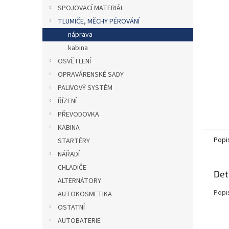
n
SPOJOVACÍ MATERIÁL
e
TLUMIČE, MĚCHY PÉROVÁNÍ
l
náprava
kabina
OSVĚTLENÍ
OPRAVÁRENSKÉ SADY
PALIVOVÝ SYSTÉM
ŘÍZENÍ
PŘEVODOVKA
KABINA
Popi
STARTÉRY
NÁŘADÍ
CHLADIČE
Det
ALTERNÁTORY
Popi
AUTOKOSMETIKA
OSTATNÍ
AUTOBATERIE