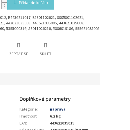
Přidat do košíku
012, E4436211017, E5801102621, 0005801102621,
21, 443621035003, 443621035005, 443621035008,
60, 5395000316, 58011026216, 5006019186, 999621035005
ZEPTAT SE
SDÍLET
Doplňkové parametry
Kategorie
:
náprava
Hmotnost
:
6.2 kg
EAN
:
443621035015