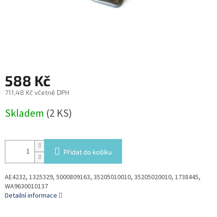
588 Kč
711,48 Kč včetně DPH
Měrná
Skladem
(2 KS)
cena:
Přidat do košíku
AE4232, 1325329, 5000809163, 35205010010, 35205020010, 1738445,
WA9630010137
Detailní informace