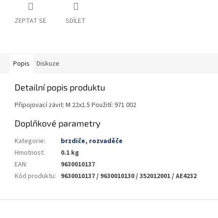
ZEPTAT SE
SDÍLET
Popis
Diskuze
Detailní popis produktu
Připojovací závit: M 22x1.5 Použití: 971 002
Doplňkové parametry
Kategorie
:
brzdiče, rozvaděče
Hmotnost
:
0.1 kg
EAN
:
9630010137
Kód produktu
:
9630010137 / 9630010130 / 352012001 / AE4232
Z
á