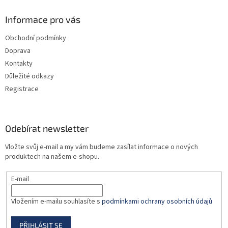
p
a
Informace pro vás
t
Obchodní podmínky
í
Doprava
Kontakty
Důležité odkazy
Registrace
Odebírat newsletter
Vložte svůj e-mail a my vám budeme zasílat informace o nových
produktech na našem e-shopu.
E-mail
Vložením e-mailu souhlasíte s
podmínkami ochrany osobních údajů
PŘIHLÁSIT SE