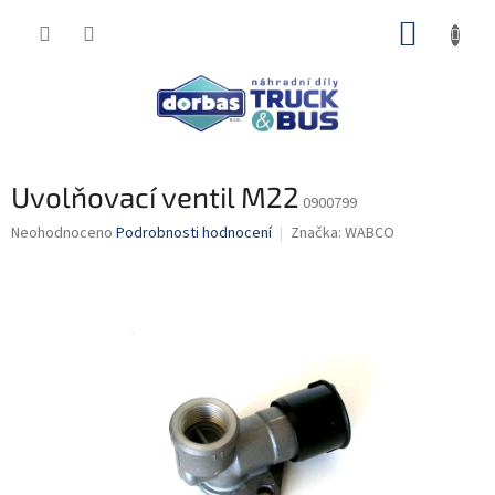
Přejít
NÁKUP
na
obsah
KOŠÍK
Uvolňovací ventil M22
0900799
Průměrné
Neohodnoceno
Podrobnosti hodnocení
Značka:
WABCO
hodnocení
produktu
je
0,0
z
5
hvězdiček.