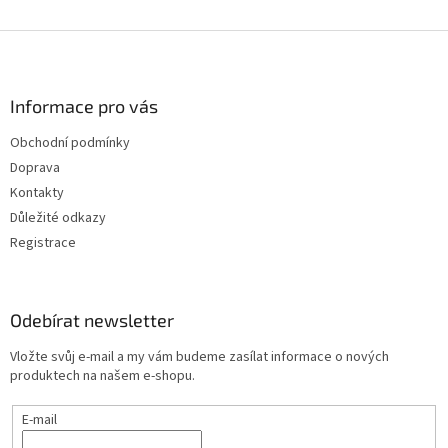
Z
á
p
a
Informace pro vás
t
Obchodní podmínky
í
Doprava
Kontakty
Důležité odkazy
Registrace
Odebírat newsletter
Vložte svůj e-mail a my vám budeme zasílat informace o nových
produktech na našem e-shopu.
E-mail