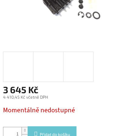
3 645 Kč
4 410,45 Kč včetně DPH
Měrná
Momentálně nedostupné
cena:
Přidat do košíku