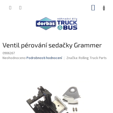
Přejít
NÁKUP
na
obsah
KOŠÍK
Ventil pérování sedačky Grammer
0906267
Průměrné
Neohodnoceno
Podrobnosti hodnocení
Značka:
Rolling Truck Parts
hodnocení
produktu
je
0,0
z
5
hvězdiček.