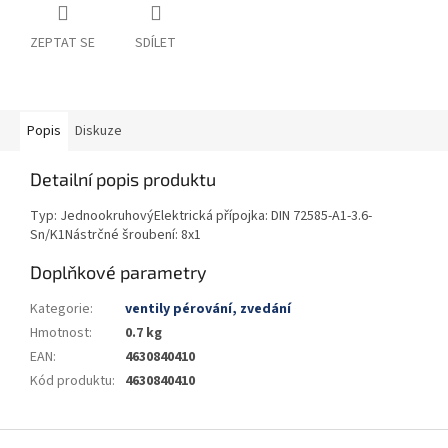
ZEPTAT SE
SDÍLET
Popis
Diskuze
Detailní popis produktu
Typ: JednookruhovýElektrická přípojka: DIN 72585-A1-3.6-
Sn/K1Nástrčné šroubení: 8x1
Doplňkové parametry
Kategorie
:
ventily pérování, zvedání
Hmotnost
:
0.7 kg
EAN
:
4630840410
Kód produktu
:
4630840410
Z