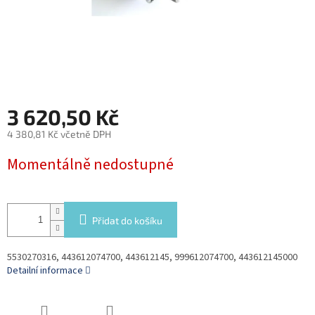
3 620,50 Kč
4 380,81 Kč včetně DPH
Měrná
Momentálně nedostupné
cena:
Přidat do košíku
5530270316, 443612074700, 443612145, 999612074700, 443612145000
Detailní informace