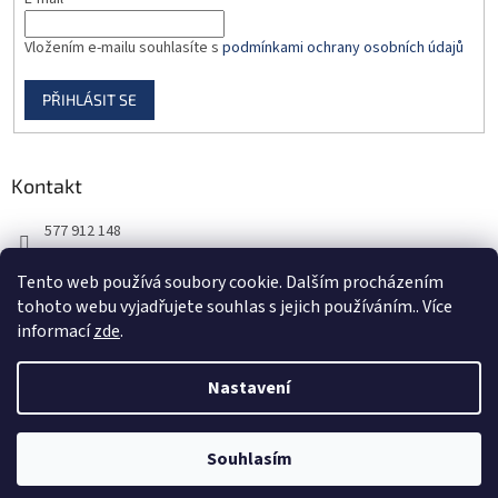
Vložením e-mailu souhlasíte s
podmínkami ochrany osobních údajů
PŘIHLÁSIT SE
Kontakt
577 912 148
725 851 576
Tento web používá soubory cookie. Dalším procházením
tohoto webu vyjadřujete souhlas s jejich používáním.. Více
informací
zde
.
Nastavení
Vytvořil Shoptet
Souhlasím
Copyright 2026
DORBAS, s.r.o.
. Všechna práva vyhrazena.