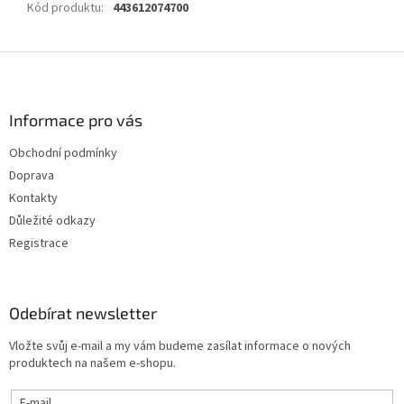
Kód produktu
:
443612074700
Z
á
p
a
Informace pro vás
t
Obchodní podmínky
í
Doprava
Kontakty
Důležité odkazy
Registrace
Odebírat newsletter
Vložte svůj e-mail a my vám budeme zasílat informace o nových
produktech na našem e-shopu.
E-mail