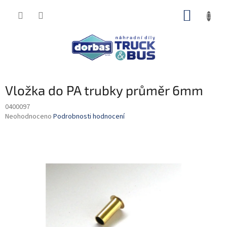
Přejít
NÁKUP
na
obsah
KOŠÍK
Vložka do PA trubky průměr 6mm
0400097
Průměrné
Neohodnoceno
Podrobnosti hodnocení
hodnocení
produktu
je
0,0
z
5
hvězdiček.