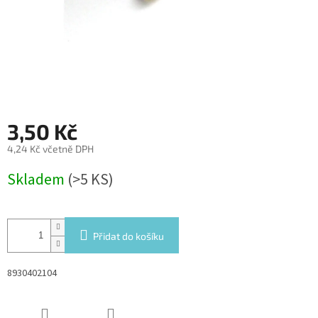
3,50 Kč
4,24 Kč včetně DPH
Měrná
Skladem
(>5 KS)
cena:
Přidat do košíku
8930402104