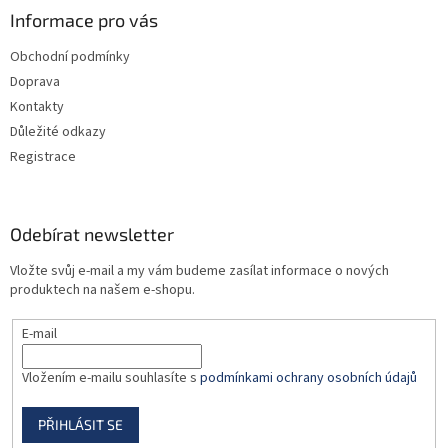
a
Informace pro vás
t
Obchodní podmínky
í
Doprava
Kontakty
Důležité odkazy
Registrace
Odebírat newsletter
Vložte svůj e-mail a my vám budeme zasílat informace o nových
produktech na našem e-shopu.
E-mail
Vložením e-mailu souhlasíte s
podmínkami ochrany osobních údajů
PŘIHLÁSIT SE