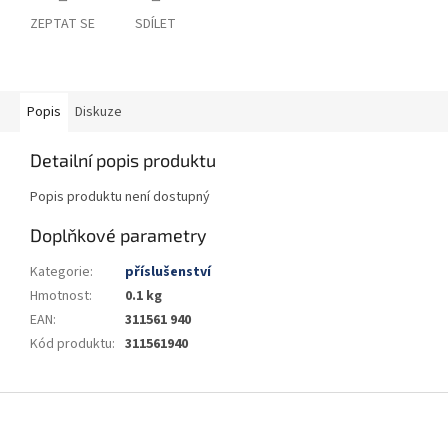
ZEPTAT SE
SDÍLET
Popis
Diskuze
Detailní popis produktu
Popis produktu není dostupný
Doplňkové parametry
Kategorie
:
příslušenství
Hmotnost
:
0.1 kg
EAN
:
311561 940
Kód produktu
:
311561940
Z
á
p