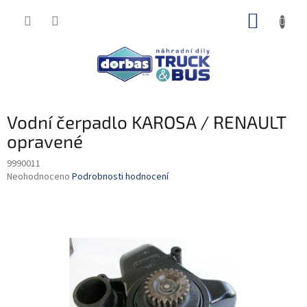
Přejít
NÁKUP
na
obsah
KOŠÍK
Vodní čerpadlo KAROSA / RENAULT
opravené
9990011
Průměrné
Neohodnoceno
Podrobnosti hodnocení
hodnocení
produktu
je
0,0
z
5
hvězdiček.