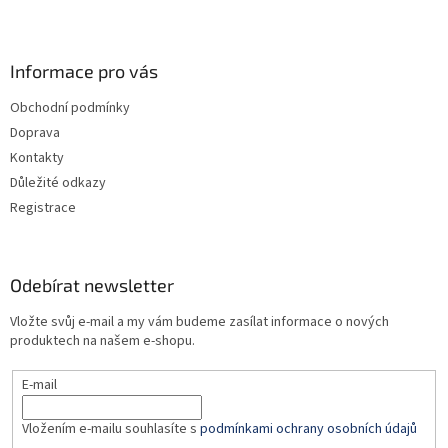
Z
á
p
a
Informace pro vás
t
Obchodní podmínky
í
Doprava
Kontakty
Důležité odkazy
Registrace
Odebírat newsletter
Vložte svůj e-mail a my vám budeme zasílat informace o nových
produktech na našem e-shopu.
E-mail
Vložením e-mailu souhlasíte s
podmínkami ochrany osobních údajů