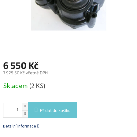
6 550 Kč
7 925,50 Kč včetně DPH
Měrná
Skladem
(2 KS)
cena:
Přidat do košíku
Detailní informace