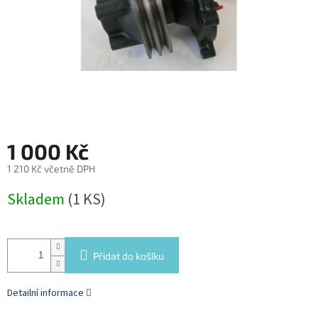
1 000 Kč
1 210 Kč včetně DPH
Měrná
Skladem
(1 KS)
cena:
Přidat do košíku
Detailní informace