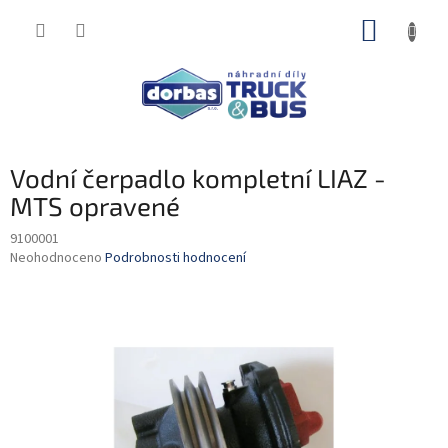
Přejít
NÁKUP
na
obsah
KOŠÍK
Vodní čerpadlo kompletní LIAZ -
MTS opravené
9100001
Průměrné
Neohodnoceno
Podrobnosti hodnocení
hodnocení
produktu
je
0,0
z
5
hvězdiček.