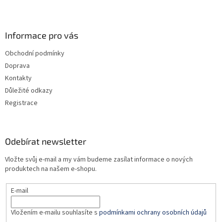
Z
á
p
a
Informace pro vás
t
Obchodní podmínky
í
Doprava
Kontakty
Důležité odkazy
Registrace
Odebírat newsletter
Vložte svůj e-mail a my vám budeme zasílat informace o nových
produktech na našem e-shopu.
E-mail
Vložením e-mailu souhlasíte s
podmínkami ochrany osobních údajů