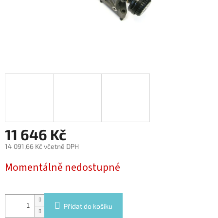
11 646 Kč
14 091,66 Kč včetně DPH
Měrná
Momentálně nedostupné
cena:
Přidat do košíku