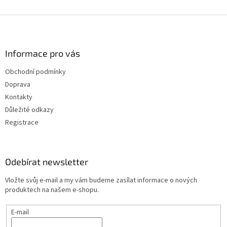
Z
á
p
a
Informace pro vás
t
Obchodní podmínky
í
Doprava
Kontakty
Důležité odkazy
Registrace
Odebírat newsletter
Vložte svůj e-mail a my vám budeme zasílat informace o nových
produktech na našem e-shopu.
E-mail