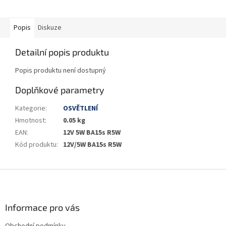
Popis
Diskuze
Detailní popis produktu
Popis produktu není dostupný
Doplňkové parametry
Kategorie
:
OSVĚTLENÍ
Hmotnost
:
0.05 kg
EAN
:
12V 5W BA15s R5W
Kód produktu
:
12V/5W BA15s R5W
Z
á
p
a
Informace pro vás
t