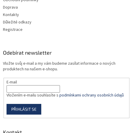
Obchodní podmínky
í
Doprava
Kontakty
Důležité odkazy
Registrace
Odebírat newsletter
Vložte svůj e-mail a my vám budeme zasílat informace o nových
produktech na našem e-shopu.
E-mail
Vložením e-mailu souhlasíte s
podmínkami ochrany osobních údajů
PŘIHLÁSIT SE
Kontakt