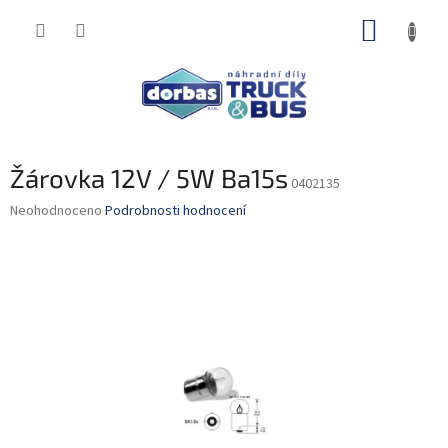
Přejít
NÁKUP
na
obsah
KOŠÍK
Žárovka 12V / 5W Ba15s
0402135
Průměrné
Neohodnoceno
Podrobnosti hodnocení
hodnocení
produktu
je
0,0
z
5
hvězdiček.