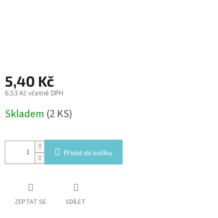
5,40 Kč
6,53 Kč včetně DPH
Měrná
Skladem
(2 KS)
cena:
Přidat do košíku
ZEPTAT SE
SDÍLET