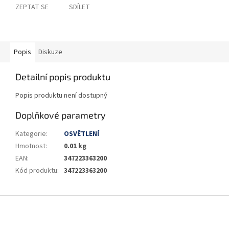
ZEPTAT SE
SDÍLET
Popis
Diskuze
Detailní popis produktu
Popis produktu není dostupný
Doplňkové parametry
Kategorie
:
OSVĚTLENÍ
Hmotnost
:
0.01 kg
EAN
:
347223363200
Kód produktu
:
347223363200
Z
á
p