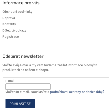
a
Informace pro vás
t
Obchodní podmínky
í
Doprava
Kontakty
Důležité odkazy
Registrace
Odebírat newsletter
Vložte svůj e-mail a my vám budeme zasílat informace o nových
produktech na našem e-shopu.
E-mail
Vložením e-mailu souhlasíte s
podmínkami ochrany osobních údajů
PŘIHLÁSIT SE