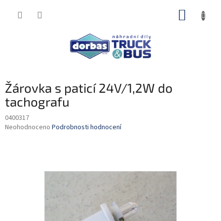
Přejít
NÁKUP
na
obsah
KOŠÍK
Žárovka s paticí 24V/1,2W do
tachografu
0400317
Průměrné
Neohodnoceno
Podrobnosti hodnocení
hodnocení
produktu
je
0,0
z
5
hvězdiček.