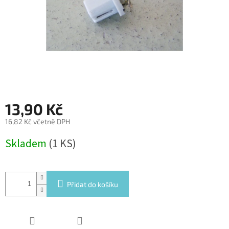
13,90 Kč
16,82 Kč včetně DPH
Měrná
Skladem
(1 KS)
cena:
Přidat do košíku