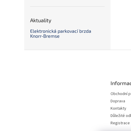
Aktuality
Elektronická parkovací brzda
Knorr-Bremse
Z
á
p
a
t
Informac
í
Obchodní 
Doprava
Kontakty
Důležité o
Registrace