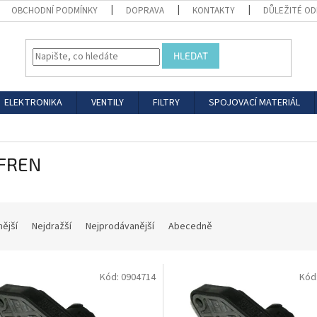
OBCHODNÍ PODMÍNKY
DOPRAVA
KONTAKTY
DŮLEŽITÉ O
HLEDAT
ELEKTRONIKA
VENTILY
FILTRY
SPOJOVACÍ MATERIÁL
 FREN
nější
Nejdražší
Nejprodávanější
Abecedně
Kód:
0904714
Kód