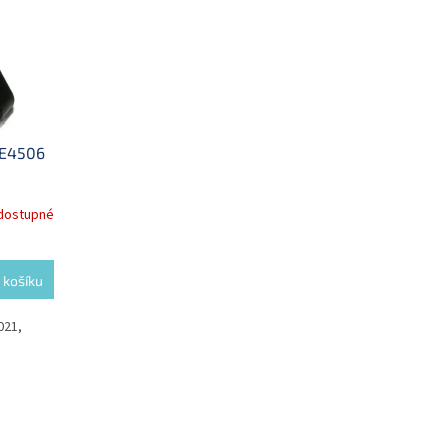
 AE4506
dostupné
 košíku
021,