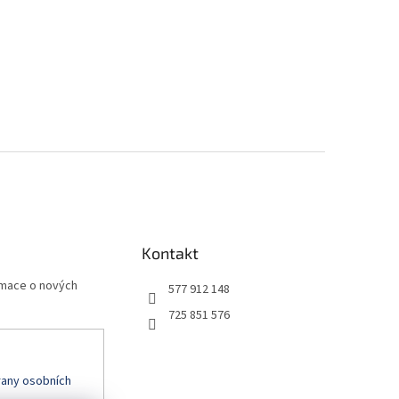
Kontakt
rmace o nových
577 912 148
725 851 576
any osobních