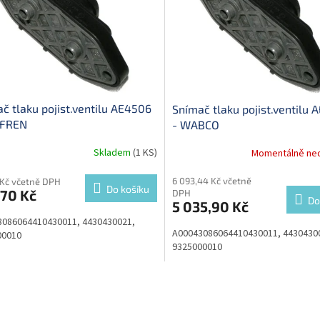
č tlaku pojist.ventilu AE4506
Snímač tlaku pojist.ventilu
 FREN
- WABCO
Skladem
(1 KS)
Momentálně ne
6 093,44 Kč včetně
 Kč včetně DPH
Do košíku
,70 Kč
DPH
Do
5 035,90 Kč
3086064410430011, 4430430021,
A00043086064410430011, 4430430
00010
9325000010
O
v
l