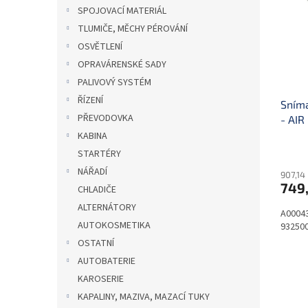
i
r
n
SPOJOVACÍ MATERIÁL
s
o
e
TLUMIČE, MĚCHY PÉROVÁNÍ
p
d
l
r
u
OSVĚTLENÍ
o
k
OPRAVÁRENSKÉ SADY
d
t
PALIVOVÝ SYSTÉM
u
ů
ŘÍZENÍ
Sníma
k
PŘEVODOVKA
- AIR
t
ů
KABINA
STARTÉRY
NÁŘADÍ
907,14
749
CHLADIČE
ALTERNÁTORY
A0004
AUTOKOSMETIKA
93250
OSTATNÍ
AUTOBATERIE
KAROSERIE
KAPALINY, MAZIVA, MAZACÍ TUKY