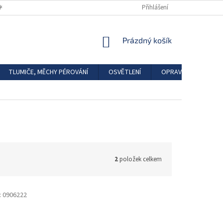
DKAZY
REGISTRACE
Přihlášení
NÁKUPNÍ
Prázdný košík
KOŠÍK
TLUMIČE, MĚCHY PÉROVÁNÍ
OSVĚTLENÍ
OPRAVÁRENSKÉ SAD
2
položek celkem
:
0906222