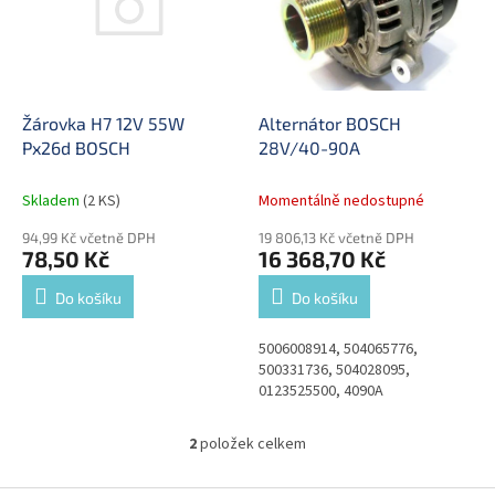
i
r
s
o
p
d
r
u
o
k
d
t
Žárovka H7 12V 55W
Alternátor BOSCH
u
ů
Px26d BOSCH
28V/40-90A
k
t
Skladem
(2 KS)
Momentálně nedostupné
ů
94,99 Kč včetně DPH
19 806,13 Kč včetně DPH
78,50 Kč
16 368,70 Kč
Do košíku
Do košíku
5006008914, 504065776,
500331736, 504028095,
0123525500, 4090A
2
položek celkem
O
v