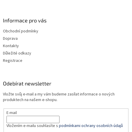
l
Z
á
á
d
p
a
a
Informace pro vás
c
t
í
Obchodní podmínky
í
p
Doprava
r
v
Kontakty
k
Důležité odkazy
y
Registrace
v
ý
p
i
Odebírat newsletter
s
u
Vložte svůj e-mail a my vám budeme zasílat informace o nových
produktech na našem e-shopu.
E-mail
Vložením e-mailu souhlasíte s
podmínkami ochrany osobních údajů