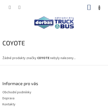
Přejít
NÁKUP
na
obsah
KOŠÍK
COYOTE
Žádné produkty značky
COYOTE
nebyly nalezeny...
Z
á
p
a
Informace pro vás
t
Obchodní podmínky
í
Doprava
Kontakty