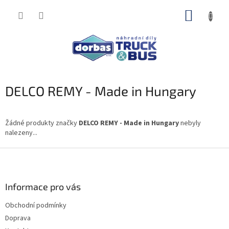
Přejít
NÁKUP
na
obsah
KOŠÍK
DELCO REMY - Made in Hungary
Žádné produkty značky
DELCO REMY - Made in Hungary
nebyly
nalezeny...
Z
á
p
a
Informace pro vás
t
Obchodní podmínky
í
Doprava