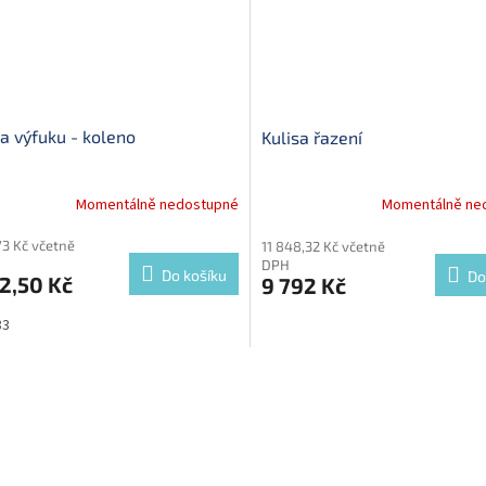
a výfuku - koleno
Kulisa řazení
Momentálně nedostupné
Momentálně ne
73 Kč včetně
11 848,32 Kč včetně
DPH
Do košíku
Do
2,50 Kč
9 792 Kč
83
O
v
l
á
d
a