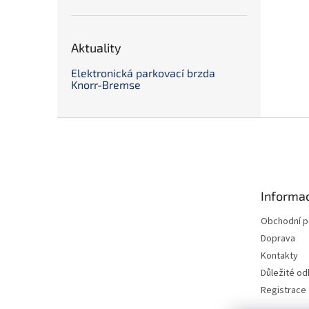
Aktuality
Elektronická parkovací brzda
Knorr-Bremse
Z
á
p
a
t
Informac
í
Obchodní 
Doprava
Kontakty
Důležité o
Registrace