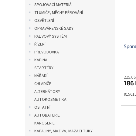
i
r
n
SPOJOVACÍ MATERIÁL
s
o
e
TLUMIČE, MĚCHY PÉROVÁNÍ
p
d
l
r
u
OSVĚTLENÍ
o
k
OPRAVÁRENSKÉ SADY
d
t
PALIVOVÝ SYSTÉM
u
ů
ŘÍZENÍ
Spona
k
PŘEVODOVKA
t
ů
KABINA
STARTÉRY
NÁŘADÍ
225,06
186 
CHLADIČE
ALTERNÁTORY
81561
AUTOKOSMETIKA
OSTATNÍ
AUTOBATERIE
KAROSERIE
KAPALINY, MAZIVA, MAZACÍ TUKY