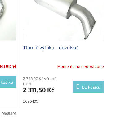
Tlumič výfuku - doznívač
dostupné
Momentálně nedostupné
2 796,92 Kč včetně
 košíku
DPH
Do košíku
2 311,50 Kč
1676499
:
0905398