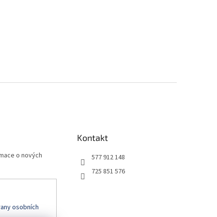
Kontakt
rmace o nových
577 912 148
725 851 576
any osobních