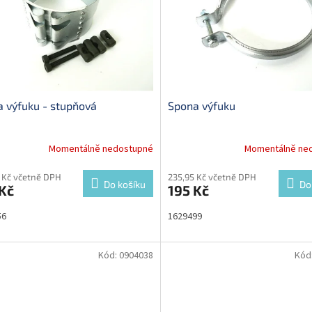
 výfuku - stupňová
Spona výfuku
Momentálně nedostupné
Momentálně ne
 Kč včetně DPH
235,95 Kč včetně DPH
Do košíku
Do
Kč
195 Kč
56
1629499
Kód:
0904038
Kód