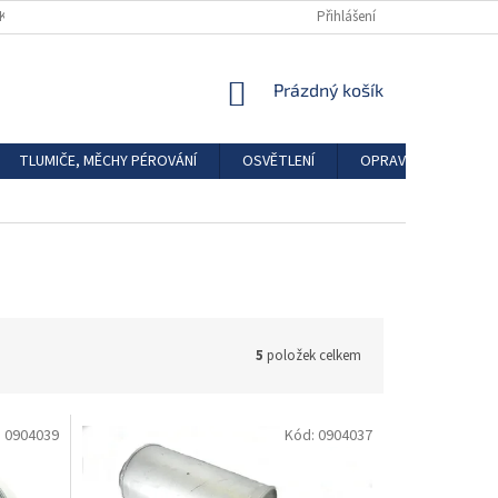
DKAZY
REGISTRACE
Přihlášení
NÁKUPNÍ
Prázdný košík
KOŠÍK
TLUMIČE, MĚCHY PÉROVÁNÍ
OSVĚTLENÍ
OPRAVÁRENSKÉ SAD
5
položek celkem
:
0904039
Kód:
0904037