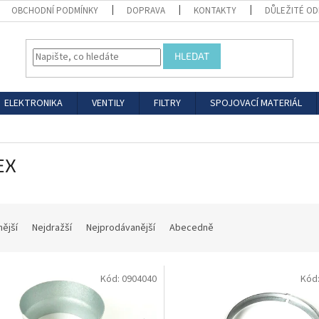
OBCHODNÍ PODMÍNKY
DOPRAVA
KONTAKTY
DŮLEŽITÉ O
HLEDAT
ELEKTRONIKA
VENTILY
FILTRY
SPOJOVACÍ MATERIÁL
EX
nější
Nejdražší
Nejprodávanější
Abecedně
Kód:
0904040
Kód