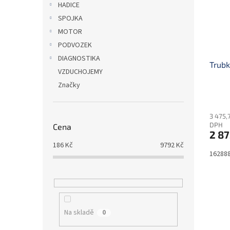
HADICE
SPOJKA
MOTOR
PODVOZEK
DIAGNOSTIKA
Trubk
VZDUCHOJEMY
Značky
3 475,
DPH
Cena
2 87
186
Kč
9792
Kč
16288
Na skladě
0