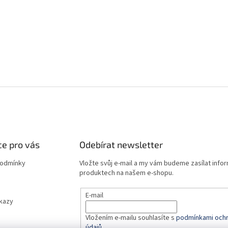
c
í
p
r
v
k
y
v
ý
p
i
s
u
e pro vás
Odebírat newsletter
podmínky
Vložte svůj e-mail a my vám budeme zasílat info
produktech na našem e-shopu.
E-mail
dkazy
Vložením e-mailu souhlasíte s
podmínkami ochr
údajů