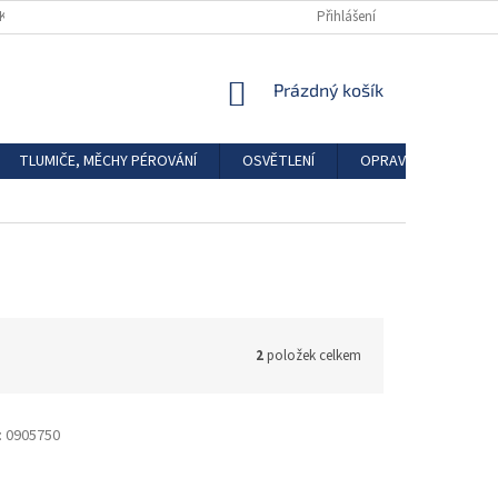
DKAZY
REGISTRACE
Přihlášení
NÁKUPNÍ
Prázdný košík
KOŠÍK
TLUMIČE, MĚCHY PÉROVÁNÍ
OSVĚTLENÍ
OPRAVÁRENSKÉ SAD
2
položek celkem
:
0905750