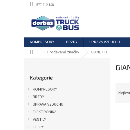
Přejít
577 912 148
na
obsah
KOMPRESORY
BRZDY
ÚPRAVA VZDUCHU
Domů
Prodávané značky
GIANETTI
P
GIA
o
Přeskočit
s
Kategorie
kategorie
t
Ř
r
KOMPRESORY
a
a
Nejlev
BRZDY
z
n
ÚPRAVA VZDUCHU
e
n
V
n
í
ELEKTRONIKA
ý
í
p
VENTILY
p
p
a
FILTRY