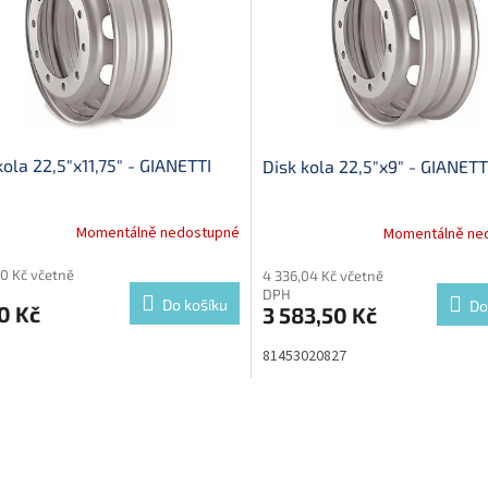
kola 22,5"x11,75" - GIANETTI
Disk kola 22,5"x9" - GIANETT
Momentálně nedostupné
Momentálně ne
70 Kč včetně
4 336,04 Kč včetně
DPH
Do košíku
Do
0 Kč
3 583,50 Kč
81453020827
O
v
l
á