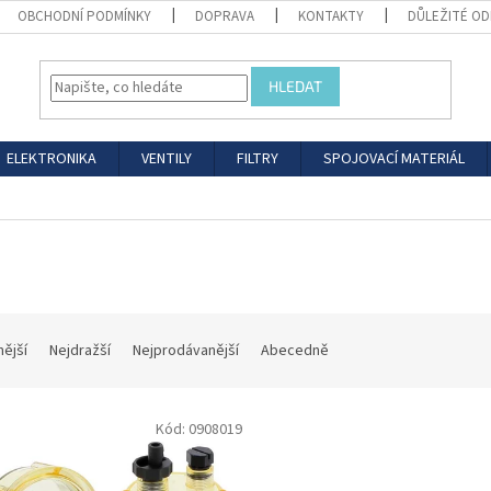
OBCHODNÍ PODMÍNKY
DOPRAVA
KONTAKTY
DŮLEŽITÉ O
HLEDAT
ELEKTRONIKA
VENTILY
FILTRY
SPOJOVACÍ MATERIÁL
nější
Nejdražší
Nejprodávanější
Abecedně
Kód:
0908019