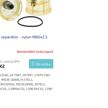
 separátor - nylon M60x2,5
Momentálně nedostupné
 Kč včetně DPH
Do košíku
Kč
S3240, 18-7947, 187947, 17670-ZW1-
 99105-20006, 9-37812,
ZW1030GH, 9910520006, 937812,
C01, 120RRAC02, 120R-RAC01, 120R-
O
v