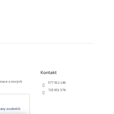
Kontakt
rmace o nových
577 912 148
725 851 576
any osobních