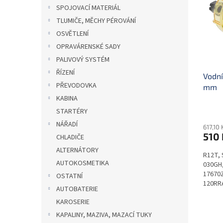
i
r
n
SPOJOVACÍ MATERIÁL
s
o
e
TLUMIČE, MĚCHY PÉROVÁNÍ
p
d
l
r
u
OSVĚTLENÍ
o
k
OPRAVÁRENSKÉ SADY
d
t
PALIVOVÝ SYSTÉM
u
ů
ŘÍZENÍ
Vodní
k
PŘEVODOVKA
mm
t
ů
KABINA
STARTÉRY
NÁŘADÍ
617,10
510 
CHLADIČE
ALTERNÁTORY
R12T, 
AUTOKOSMETIKA
030GH,
17670
OSTATNÍ
120RRA
AUTOBATERIE
RAC02
KAROSERIE
KAPALINY, MAZIVA, MAZACÍ TUKY