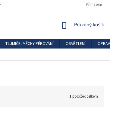
DKAZY
REGISTRACE
Přihlášení
NÁKUPNÍ
Prázdný košík
KOŠÍK
TLUMIČE, MĚCHY PÉROVÁNÍ
OSVĚTLENÍ
OPRAVÁRENSKÉ SAD
1
položek celkem