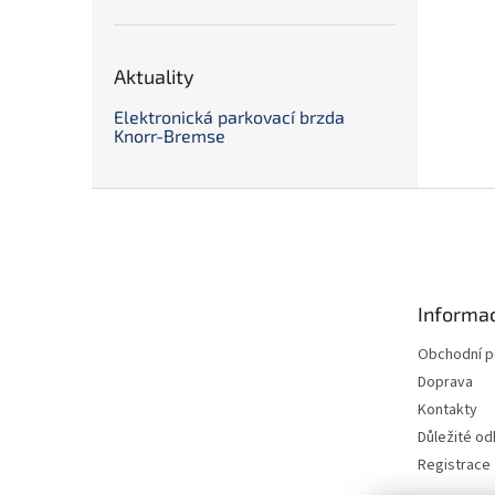
Aktuality
Elektronická parkovací brzda
Knorr-Bremse
Z
á
p
a
t
Informac
í
Obchodní 
Doprava
Kontakty
Důležité o
Registrace