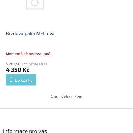
i
r
s
o
p
d
r
u
o
k
d
t
Brzdová páka MEI levá
u
ů
k
t
Momentálně nedostupné
ů
5 263,50 Kč včetně DPH
4 350 Kč
Do košíku
1
položek celkem
O
v
l
Z
á
á
d
p
a
a
Informace pro vás
c