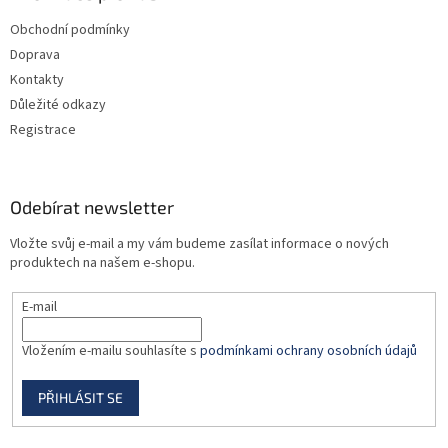
t
í
Obchodní podmínky
í
p
Doprava
r
v
Kontakty
k
Důležité odkazy
y
Registrace
v
ý
p
i
Odebírat newsletter
s
u
Vložte svůj e-mail a my vám budeme zasílat informace o nových
produktech na našem e-shopu.
E-mail
Vložením e-mailu souhlasíte s
podmínkami ochrany osobních údajů
PŘIHLÁSIT SE