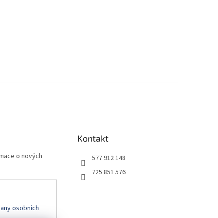
Kontakt
rmace o nových
577 912 148
725 851 576
any osobních