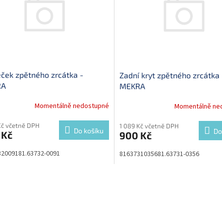
ek zpětného zrcátka -
Zadní kryt zpětného zrcátka 
RA
MEKRA
Momentálně nedostupné
Momentálně ne
Kč včetně DPH
1 089 Kč včetně DPH
Do košíku
Do
 Kč
900 Kč
32009181.63732-0091
8163731035681.63731-0356
O
v
l
á
d