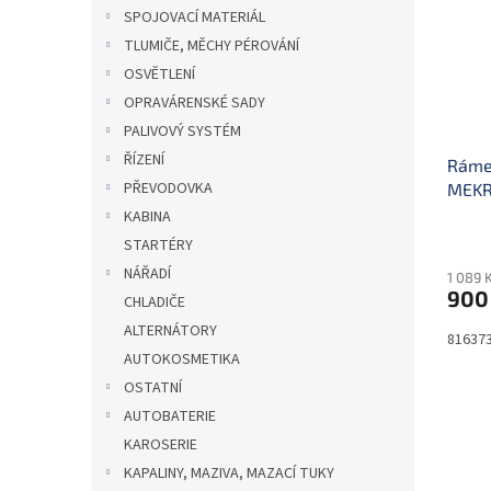
i
r
n
SPOJOVACÍ MATERIÁL
s
o
e
TLUMIČE, MĚCHY PÉROVÁNÍ
p
d
l
r
u
OSVĚTLENÍ
o
k
OPRAVÁRENSKÉ SADY
d
t
PALIVOVÝ SYSTÉM
u
ů
ŘÍZENÍ
Rámeč
k
PŘEVODOVKA
MEK
t
ů
KABINA
STARTÉRY
NÁŘADÍ
1 089 
900
CHLADIČE
ALTERNÁTORY
81637
AUTOKOSMETIKA
OSTATNÍ
AUTOBATERIE
KAROSERIE
KAPALINY, MAZIVA, MAZACÍ TUKY