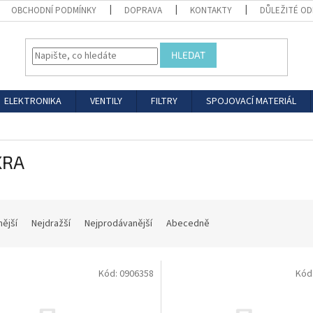
OBCHODNÍ PODMÍNKY
DOPRAVA
KONTAKTY
DŮLEŽITÉ O
HLEDAT
ELEKTRONIKA
VENTILY
FILTRY
SPOJOVACÍ MATERIÁL
KRA
nější
Nejdražší
Nejprodávanější
Abecedně
Kód:
0906358
Kód