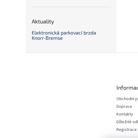
Aktuality
Elektronická parkovací brzda
Knorr-Bremse
Z
á
p
a
t
Informac
í
Obchodní 
Doprava
Kontakty
Důležité o
Registrace