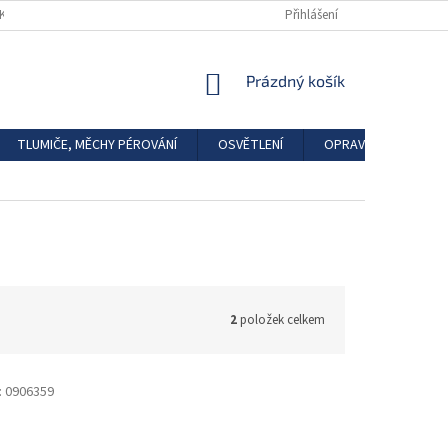
DKAZY
REGISTRACE
Přihlášení
NÁKUPNÍ
Prázdný košík
KOŠÍK
TLUMIČE, MĚCHY PÉROVÁNÍ
OSVĚTLENÍ
OPRAVÁRENSKÉ SAD
2
položek celkem
:
0906359