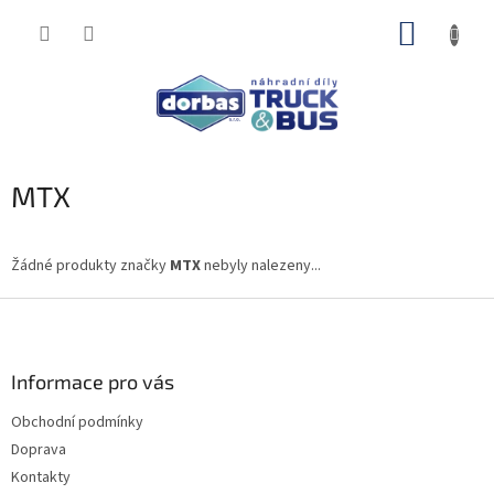
Přejít
NÁKUP
na
obsah
KOŠÍK
MTX
Žádné produkty značky
MTX
nebyly nalezeny...
Z
á
p
a
Informace pro vás
t
Obchodní podmínky
í
Doprava
Kontakty