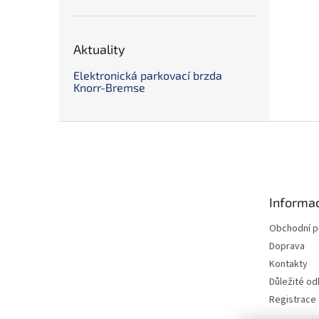
Aktuality
Elektronická parkovací brzda
Knorr-Bremse
Z
á
p
a
t
Informac
í
Obchodní 
Doprava
Kontakty
Důležité o
Registrace