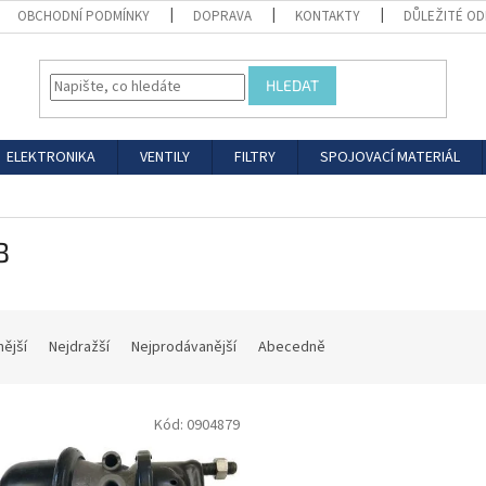
OBCHODNÍ PODMÍNKY
DOPRAVA
KONTAKTY
DŮLEŽITÉ O
HLEDAT
ELEKTRONIKA
VENTILY
FILTRY
SPOJOVACÍ MATERIÁL
B
nější
Nejdražší
Nejprodávanější
Abecedně
Kód:
0904879