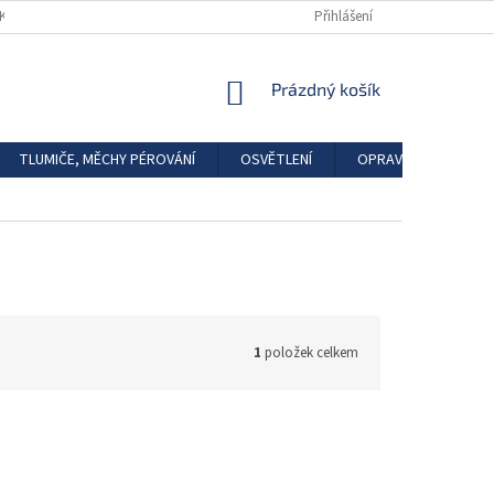
DKAZY
REGISTRACE
Přihlášení
NÁKUPNÍ
Prázdný košík
KOŠÍK
TLUMIČE, MĚCHY PÉROVÁNÍ
OSVĚTLENÍ
OPRAVÁRENSKÉ SAD
1
položek celkem