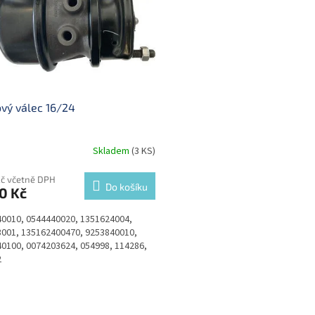
vý válec 16/24
Skladem
(3 KS)
Kč včetně DPH
Do košíku
0 Kč
0010, 0544440020, 1351624004,
001, 135162400470, 9253840010,
0100, 0074203624, 054998, 114286,
2
O
v