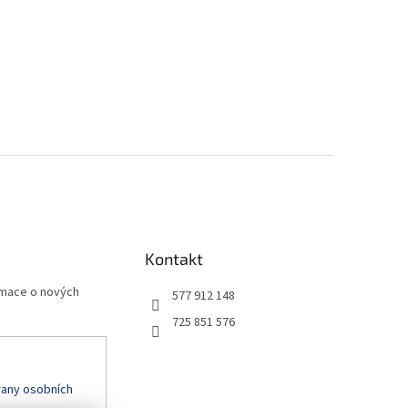
Kontakt
rmace o nových
577 912 148
725 851 576
any osobních