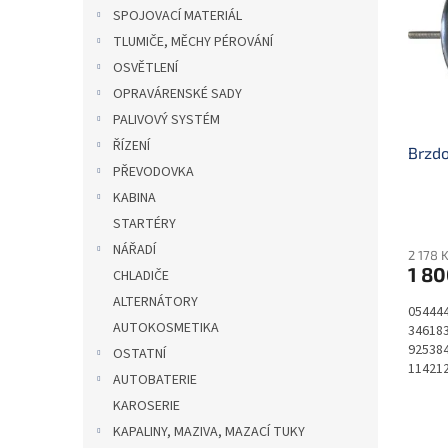
i
r
n
SPOJOVACÍ MATERIÁL
s
o
e
TLUMIČE, MĚCHY PÉROVÁNÍ
p
d
l
r
u
OSVĚTLENÍ
o
k
OPRAVÁRENSKÉ SADY
d
t
PALIVOVÝ SYSTÉM
u
ů
ŘÍZENÍ
Brzdo
k
PŘEVODOVKA
t
ů
KABINA
STARTÉRY
NÁŘADÍ
2 178 
1 80
CHLADIČE
ALTERNÁTORY
054444
AUTOKOSMETIKA
346183
925384
OSTATNÍ
11421
AUTOBATERIE
KAROSERIE
KAPALINY, MAZIVA, MAZACÍ TUKY