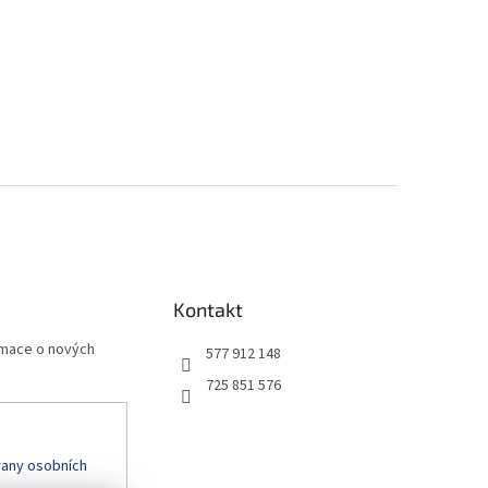
Kontakt
rmace o nových
577 912 148
725 851 576
any osobních