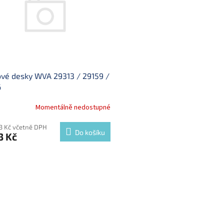
vé desky WVA 29313 / 29159 /
6
Momentálně nedostupné
93 Kč včetně DPH
Do košíku
3 Kč
O
v
l
á
d
a
c