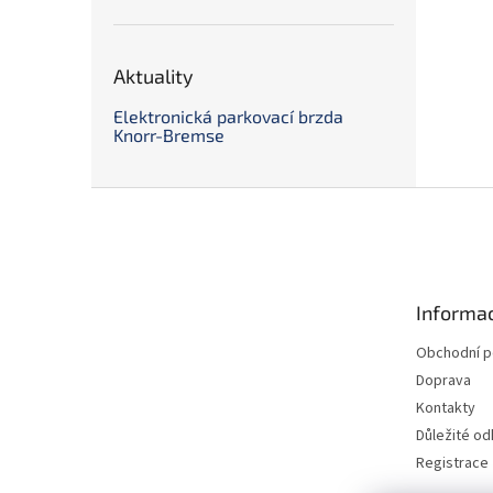
Aktuality
Elektronická parkovací brzda
Knorr-Bremse
Z
á
p
a
t
Informac
í
Obchodní 
Doprava
Kontakty
Důležité o
Registrace