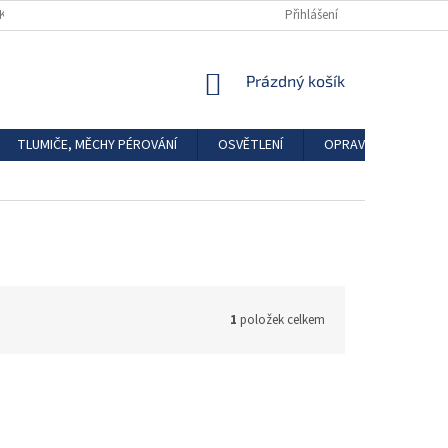
DKAZY
REGISTRACE
Přihlášení
NÁKUPNÍ
Prázdný košík
KOŠÍK
TLUMIČE, MĚCHY PÉROVÁNÍ
OSVĚTLENÍ
OPRAVÁRENSKÉ SAD
1
položek celkem