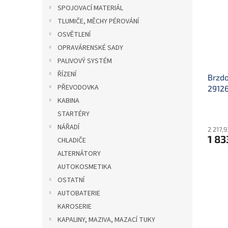
i
r
n
SPOJOVACÍ MATERIÁL
s
o
e
TLUMIČE, MĚCHY PÉROVÁNÍ
p
d
l
r
u
OSVĚTLENÍ
o
k
OPRAVÁRENSKÉ SADY
d
t
PALIVOVÝ SYSTÉM
u
ů
ŘÍZENÍ
Brzdo
k
PŘEVODOVKA
2912
t
ů
KABINA
STARTÉRY
NÁŘADÍ
2 217,
1 83
CHLADIČE
ALTERNÁTORY
AUTOKOSMETIKA
OSTATNÍ
AUTOBATERIE
KAROSERIE
KAPALINY, MAZIVA, MAZACÍ TUKY