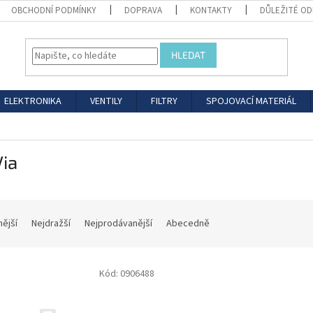
OBCHODNÍ PODMÍNKY
DOPRAVA
KONTAKTY
DŮLEŽITÉ O
HLEDAT
ELEKTRONIKA
VENTILY
FILTRY
SPOJOVACÍ MATERIÁL
ia
nější
Nejdražší
Nejprodávanější
Abecedně
Kód:
0906488