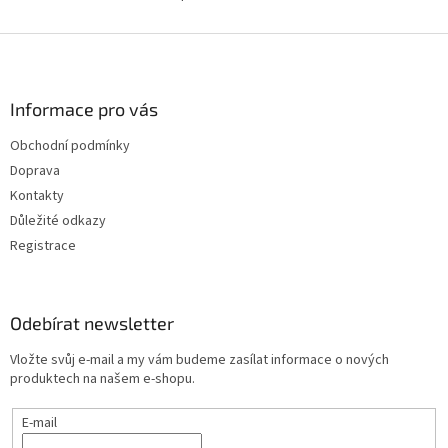
O
v
l
Z
á
á
d
p
a
a
Informace pro vás
c
t
í
Obchodní podmínky
í
p
Doprava
r
v
Kontakty
k
Důležité odkazy
y
Registrace
v
ý
p
i
Odebírat newsletter
s
u
Vložte svůj e-mail a my vám budeme zasílat informace o nových
produktech na našem e-shopu.
E-mail