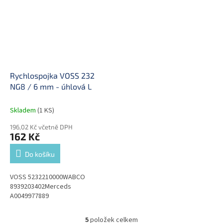
Rychlospojka VOSS 232
NG8 / 6 mm - úhlová L
Skladem
(1 KS)
196,02 Kč včetně DPH
162 Kč
Do košíku
VOSS 5232210000WABCO
8939203402Merceds
A0049977889
5
položek celkem