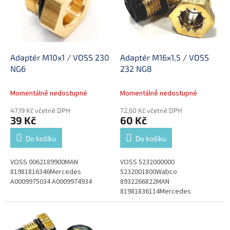
i
r
s
o
p
d
r
u
o
k
d
t
Adaptér M10x1 / VOSS 230
Adaptér M16x1,5 / VOSS
u
ů
NG6
232 NG8
k
t
Momentálně nedostupné
Momentálně nedostupné
ů
47,19 Kč včetně DPH
72,60 Kč včetně DPH
39 Kč
60 Kč
Do košíku
Do košíku
VOSS 0062189900MAN
VOSS 5232000000
81981816346Mercedes
5232001800Wabco
A0009975034 A0009974934
8932266822MAN
81981836114Mercedes
A0009975334DAF 1377738