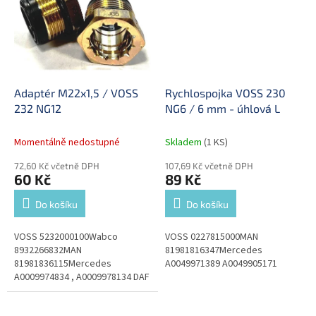
Adaptér M22x1,5 / VOSS
Rychlospojka VOSS 230
232 NG12
NG6 / 6 mm - úhlová L
Momentálně nedostupné
Skladem
(1 KS)
72,60 Kč včetně DPH
107,69 Kč včetně DPH
60 Kč
89 Kč
Do košíku
Do košíku
VOSS 5232000100Wabco
VOSS 0227815000MAN
8932266832MAN
81981816347Mercedes
81981836115Mercedes
A0049971389 A0049905171
A0009974834 , A0009978134 DAF
1377743