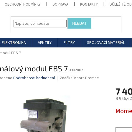
OBCHODNÍ PODMÍNKY
DOPRAVA
KONTAKTY
DŮLEŽITÉ O
HLEDAT
ELEKTRONIKA
VENTILY
FILTRY
SPOJOVACÍ MATERIÁL
 modul EBS 7
análový modul EBS 7
0902807
né
noceno
Podrobnosti hodnocení
Značka:
Knorr-Bremse
ní
7 4
u
8 956,42
Měrná
Momen
cena:
ek.