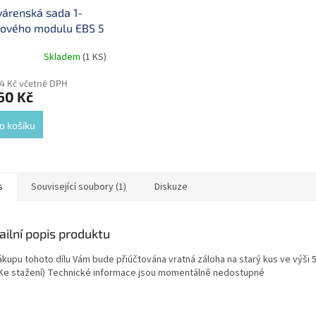
árenská sada 1-
lového modulu EBS 5
Skladem
(1 KS)
04 Kč včetně DPH
60 Kč
o košíku
s
Související soubory (1)
Diskuze
ailní popis produktu
ákupu tohoto dílu Vám bude přiúčtována vratná záloha na starý kus ve výši 5
. Ke stažení) Technické informace jsou momentálně nedostupné