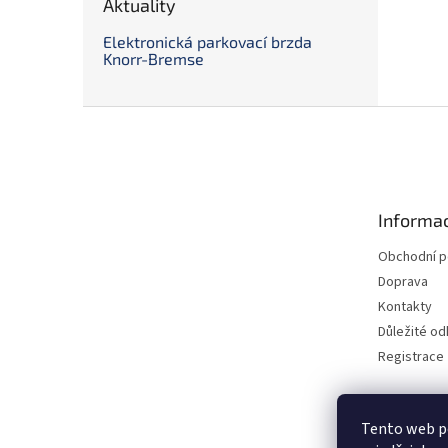
Aktuality
Elektronická parkovací brzda
Knorr-Bremse
Z
á
p
a
t
Informac
í
Obchodní 
Doprava
Kontakty
Důležité o
Registrace
Tento web p