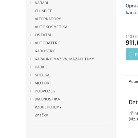
NÁŘADÍ
Oprav
CHLADIČE
kaná
ALTERNÁTORY
AUTOKOSMETIKA
OSTATNÍ
1 103,
911,
AUTOBATERIE
KAROSERIE
D
KAPALINY, MAZIVA, MAZACÍ TUKY
HADICE
SPOJKA
Popi
MOTOR
PODVOZEK
DIAGNOSTIKA
Det
VZDUCHOJEMY
Při n
Značky
(viz