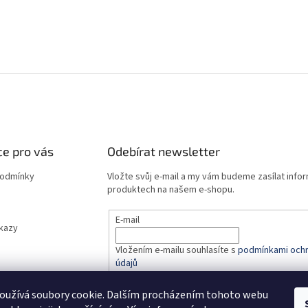
e pro vás
Odebírat newsletter
podmínky
Vložte svůj e-mail a my vám budeme zasílat info
produktech na našem e-shopu.
E-mail
dkazy
Vložením e-mailu souhlasíte s
podmínkami ochr
údajů
oužívá soubory cookie. Dalším procházením tohoto webu
PŘIHLÁSIT SE