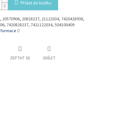
Přidat do košíku
, 20570906, 20828237, 21122034, 7420428938,
06, 7420828237, 7421122034, 504100409
informace
ZEPTAT SE
SDÍLET