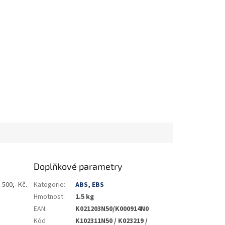
Doplňkové parametry
 500,- Kč.
Kategorie
:
ABS, EBS
Hmotnost
:
1.5 kg
EAN
:
K021203N50/K000914N0
Kód
K102311N50 / K023219 /