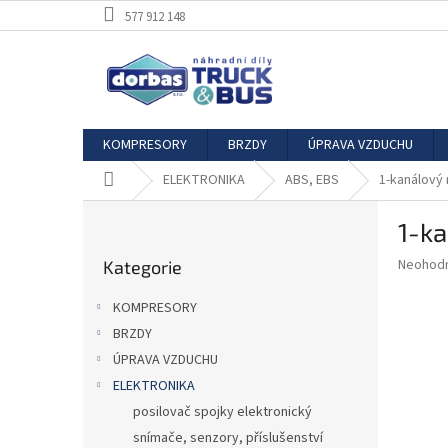
Přejít
577 912 148
na
obsah
KOMPRESORY
BRZDY
ÚPRAVA VZDUCHU
Domů
ELEKTRONIKA
ABS, EBS
1-kanálový
P
1-k
o
Přeskočit
s
Průměr
Neohod
Kategorie
kategorie
t
hodnoce
r
produkt
KOMPRESORY
a
je
BRZDY
0,0
n
z
ÚPRAVA VZDUCHU
n
5
í
ELEKTRONIKA
hvězdič
p
posilovač spojky elektronický
a
snímače, senzory, příslušenství