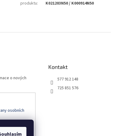
produktu
:
K021203N50 / K000914N50
Kontakt
rmace o nových
577 912 148
725 851 576
any osobních
Souhlasím