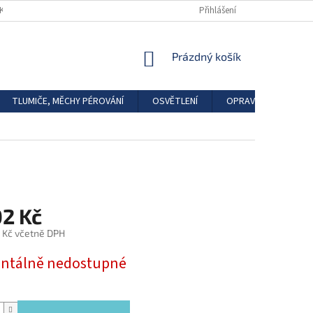
DKAZY
REGISTRACE
Přihlášení
NÁKUPNÍ
Prázdný košík
KOŠÍK
TLUMIČE, MĚCHY PÉROVÁNÍ
OSVĚTLENÍ
OPRAVÁRENSKÉ SAD
02 Kč
 Kč včetně DPH
tálně nedostupné