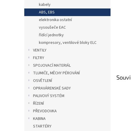
n
kabely
e
ABS, EBS
l
elektronika ostatní
vysoušeče EAC
řídící jednotky
kompresory, ventilové bloky ELC
VENTILY
FILTRY
SPOJOVACÍ MATERIÁL
TLUMIČE, MĚCHY PÉROVÁNÍ
Souvi
OSVĚTLENÍ
OPRAVÁRENSKÉ SADY
PALIVOVÝ SYSTÉM
ŘÍZENÍ
PŘEVODOVKA
KABINA
STARTÉRY