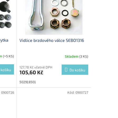
rytka
Vidlice brzdového válce SEBO1316
em
(>5 KS)
Skladem
(3 KS)
127,78 Kč včetně DPH
 košíku
Do košíku
105,60 Kč
502918501
:
0900726
Kód:
0900727