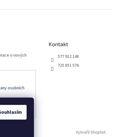
Kontakt
rmace o nových
577 912 148
725 851 576
any osobních
Souhlasím
Vytvořil Shoptet