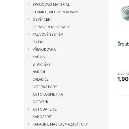
i
r
n
SPOJOVACÍ MATERIÁL
s
o
e
TLUMIČE, MĚCHY PÉROVÁNÍ
p
d
l
r
u
OSVĚTLENÍ
o
k
OPRAVÁRENSKÉ SADY
d
t
PALIVOVÝ SYSTÉM
u
ů
ŘÍZENÍ
Šrou
k
PŘEVODOVKA
t
ů
KABINA
STARTÉRY
NÁŘADÍ
2,30 K
1,90
CHLADIČE
ALTERNÁTORY
AUTOKOSMETIKA
OSTATNÍ
AUTOBATERIE
KAROSERIE
KAPALINY, MAZIVA, MAZACÍ TUKY