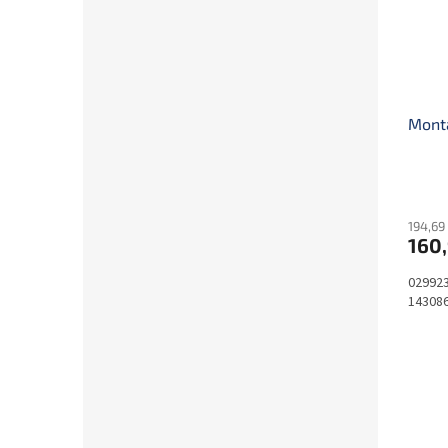
Montá
194,69
160
029923
14308