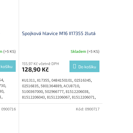
4
Spojková hlavice M16 II17355 žlutá
em
(>5 KS)
Skladem
(>5 KS)
155,97 Kč včetně DPH
 košíku
Do košíku
128,90 Kč
54,
KU1311, II17355, 0484150101, 02516345,
730,
02516835, 5801364889, ACU8710,
30,
5100367000, 502966777, 81512206038,
1,
81512206043, 81512206067, 81512206071,
81512209038, 00029530, 00029730,...
:
0900716
Kód:
0900717