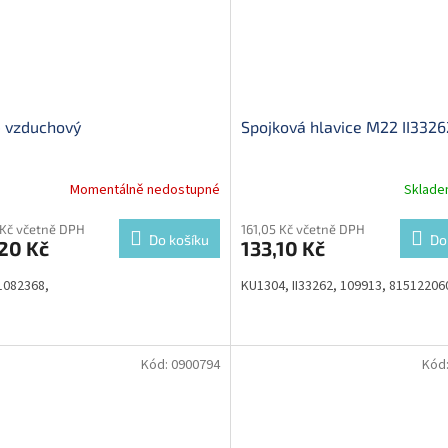
 - vzduchový
Spojková hlavice M22 II3326
Momentálně nedostupné
Sklad
 Kč včetně DPH
161,05 Kč včetně DPH
Do košíku
Do
20 Kč
133,10 Kč
1082368,
KU1304, II33262, 109913, 81512206
Kód:
0900794
Kód