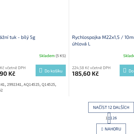
žní tuk - bílý 5g
Rychlospojka M22x1,5 / 10
úhlová L
Skladem
(5 KS)
Skla
 Kč včetně DPH
224,58 Kč včetně DPH
Do košíku
Do
,90 Kč
185,60 Kč
41, 2992341, AQ14525, Q14525,
62
NAČÍST 12 DALŠÍCH
S
1
126
O
t
r
v
NAHORU
á
l