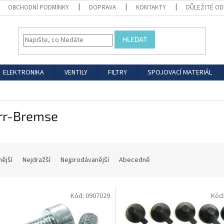
OBCHODNÍ PODMÍNKY
DOPRAVA
KONTAKTY
DŮLEŽITÉ O
HLEDAT
ELEKTRONIKA
VENTILY
FILTRY
SPOJOVACÍ MATERIÁL
rr-Bremse
nější
Nejdražší
Nejprodávanější
Abecedně
Kód:
0907029
Kód