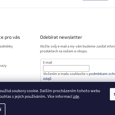
n
á
k
d
o
a
v
c
á
í
n
p
í
r
e pro vás
Odebírat newsletter
v
k
podmínky
Vložte svůj e-mail a my vám budeme zasílat info
y
produktech na našem e-shopu.
v
ý
p
E-mail
dkazy
i
s
Vložením e-mailu souhlasíte s
podmínkami ochr
u
údajů
oužívá soubory cookie. Dalším procházením tohoto webu
PŘIHLÁSIT SE
ouhlas s jejich používáním.. Více informací
zde
.
í
.