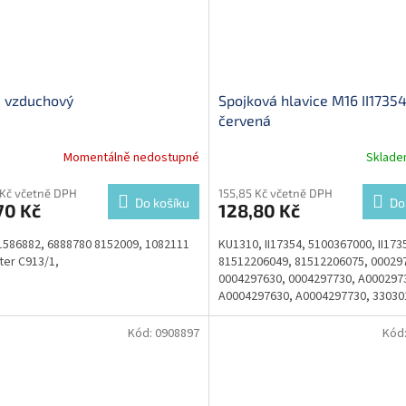
 - vzduchový
Spojková hlavice M16 II1735
červená
Momentálně nedostupné
Sklad
 Kč včetně DPH
155,85 Kč včetně DPH
Do košíku
Do
70 Kč
128,80 Kč
1586882, 6888780 8152009, 1082111
KU1310, II17354, 5100367000, II173
lter C913/1,
81512206049, 81512206075, 00029
0004297630, 0004297730, A000297
A0004297630, A0004297730, 33030
051424, 5000608011
Kód:
0908897
Kód