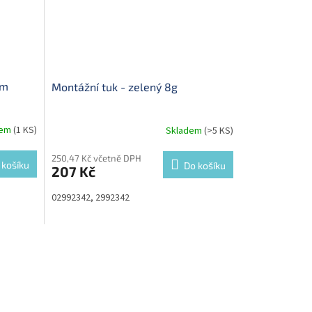
mm
Montážní tuk - zelený 8g
dem
(1 KS)
Skladem
(>5 KS)
250,47 Kč včetně DPH
 košíku
Do košíku
207 Kč
02992342, 2992342