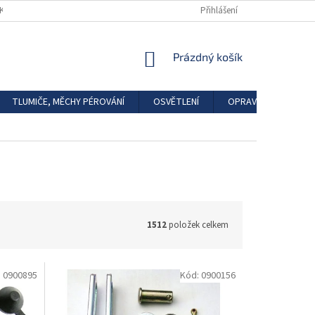
DKAZY
REGISTRACE
Přihlášení
NÁKUPNÍ
Prázdný košík
KOŠÍK
TLUMIČE, MĚCHY PÉROVÁNÍ
OSVĚTLENÍ
OPRAVÁRENSKÉ SAD
1512
položek celkem
:
0900895
Kód:
0900156