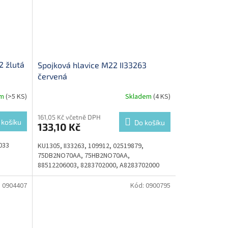
2 žlutá
Spojková hlavice M22 II33263
červená
em
(>5 KS)
Skladem
(4 KS)
161,05 Kč včetně DPH
 košíku
Do košíku
133,10 Kč
033
KU1305, II33263, 109912, 02519879,
75DB2NO70AA, 75HB2NO70AA,
88512206003, 8283702000, A8283702000
:
0904407
Kód:
0900795