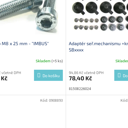
b M8 x 25 mm - "IMBUS"
Adaptér seř.mechanismu +k
SBxxxx
Skladem
(>5 ks)
Sklad
č včetně DPH
94,86 Kč včetně DPH
Do košíku
Do
 Kč
78,40 Kč
81508226024
Kód:
0908893
Kód