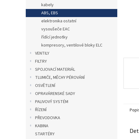
n
kabely
e
ABS, EBS
l
elektronika ostatní
vysoušeče EAC
řídící jednotky
kompresory, ventilové bloky ELC
VENTILY
FILTRY
SPOJOVACÍ MATERIÁL
TLUMIČE, MĚCHY PÉROVÁNÍ
OSVĚTLENÍ
OPRAVÁRENSKÉ SADY
PALIVOVÝ SYSTÉM
ŘÍZENÍ
Popi
PŘEVODOVKA
KABINA
Det
STARTÉRY