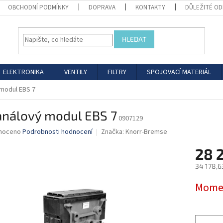
OBCHODNÍ PODMÍNKY
DOPRAVA
KONTAKTY
DŮLEŽITÉ O
HLEDAT
ELEKTRONIKA
VENTILY
FILTRY
SPOJOVACÍ MATERIÁL
 modul EBS 7
análový modul EBS 7
0907129
né
noceno
Podrobnosti hodnocení
Značka:
Knorr-Bremse
ní
28 
u
34 178,6
Měrná
Momen
cena:
ek.