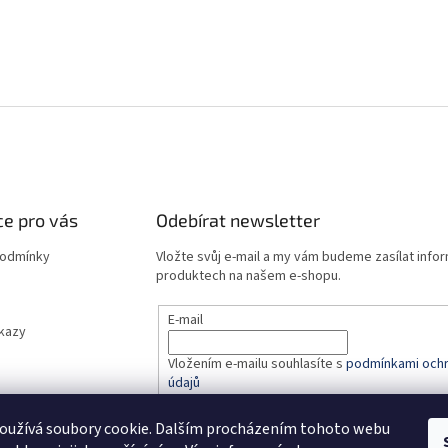
e pro vás
Odebírat newsletter
podmínky
Vložte svůj e-mail a my vám budeme zasílat info
produktech na našem e-shopu.
E-mail
dkazy
Vložením e-mailu souhlasíte s
podmínkami ochr
údajů
oužívá soubory cookie. Dalším procházením tohoto webu
PŘIHLÁSIT SE