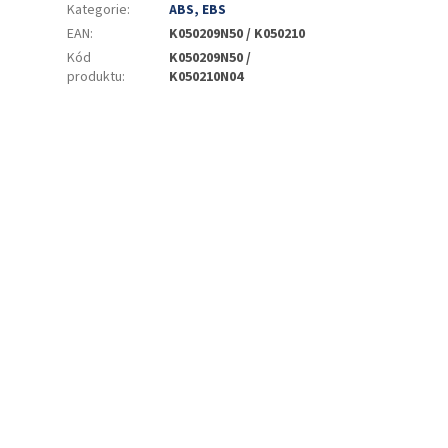
Kategorie
:
ABS, EBS
EAN
:
K050209N50 / K050210
Kód
K050209N50 /
produktu
:
K050210N04