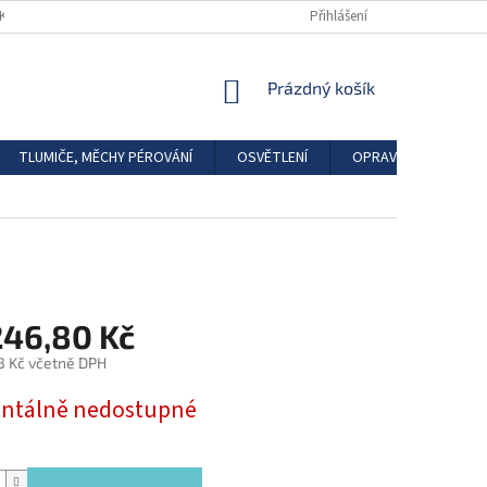
DKAZY
REGISTRACE
Přihlášení
NÁKUPNÍ
Prázdný košík
KOŠÍK
TLUMIČE, MĚCHY PÉROVÁNÍ
OSVĚTLENÍ
OPRAVÁRENSKÉ SAD
246,80 Kč
3 Kč včetně DPH
tálně nedostupné