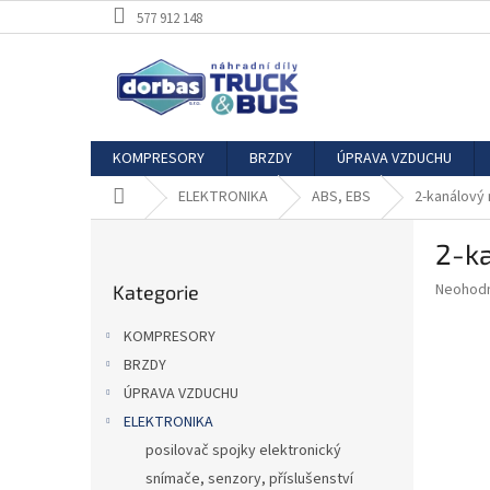
Přejít
577 912 148
na
obsah
KOMPRESORY
BRZDY
ÚPRAVA VZDUCHU
Domů
ELEKTRONIKA
ABS, EBS
2-kanálový
P
2-k
o
Přeskočit
s
Průměr
Neohod
Kategorie
kategorie
t
hodnoce
r
produkt
KOMPRESORY
a
je
BRZDY
0,0
n
z
ÚPRAVA VZDUCHU
n
5
í
ELEKTRONIKA
hvězdič
p
posilovač spojky elektronický
a
snímače, senzory, příslušenství