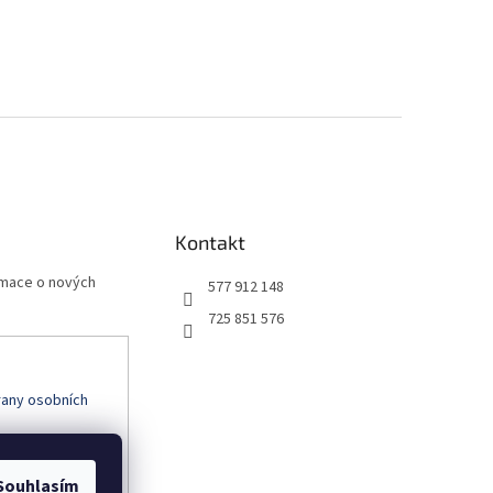
Kontakt
rmace o nových
577 912 148
725 851 576
any osobních
Souhlasím