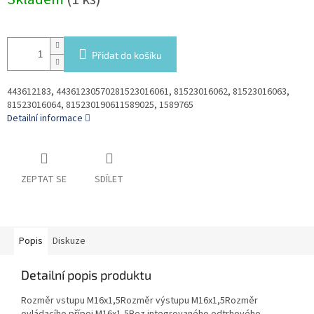
cena:
Přidat do košíku
443612183, 44361230570281523016061, 81523016062, 81523016063,
81523016064, 815230190611589025, 1589765
Detailní informace
ZEPTAT SE
SDÍLET
Popis
Diskuze
Detailní popis produktu
Rozměr vstupu M16x1,5Rozměr výstupu M16x1,5Rozměr
ovládacího přípoj M16x1,5Bez integrovaného odtrhového