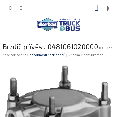
Přejít
NÁKUP
na
obsah
KOŠÍK
Brzdič přívěsu 0481061020000
0905327
Průměrné
Neohodnoceno
Podrobnosti hodnocení
Značka:
Knorr-Bremse
hodnocení
produktu
je
0,0
z
5
hvězdiček.