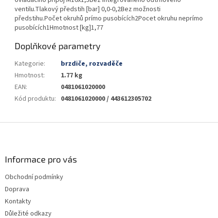
ventilu.Tlakový předstih [bar] 0,0-0,2Bez možnosti
předstihu.Počet okruhů prímo pusobících2Pocet okruhu neprímo
pusobících1Hmotnost [kg]1,77
Doplňkové parametry
Kategorie
:
brzdiče, rozvaděče
Hmotnost
:
1.77 kg
EAN
:
0481061020000
Kód produktu
:
0481061020000 / 443612305702
Z
á
p
a
Informace pro vás
t
Obchodní podmínky
í
Doprava
Kontakty
Důležité odkazy