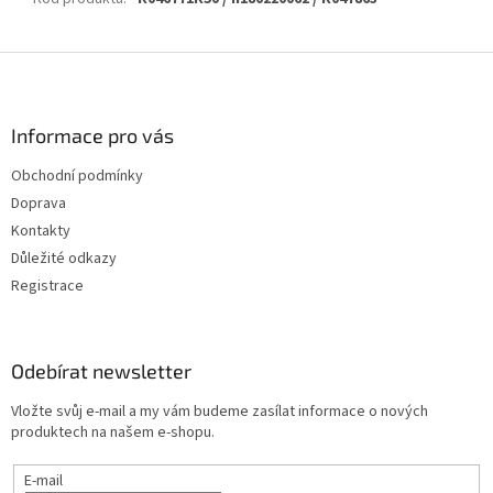
Z
á
p
a
Informace pro vás
t
Obchodní podmínky
í
Doprava
Kontakty
Důležité odkazy
Registrace
Odebírat newsletter
Vložte svůj e-mail a my vám budeme zasílat informace o nových
produktech na našem e-shopu.
E-mail