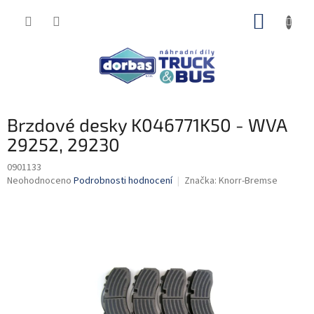
Přejít
NÁKUP
na
obsah
KOŠÍK
Brzdové desky K046771K50 - WVA
29252, 29230
0901133
Průměrné
Neohodnoceno
Podrobnosti hodnocení
Značka:
Knorr-Bremse
hodnocení
produktu
je
0,0
z
5
hvězdiček.