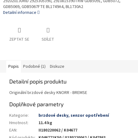
2920201JURID 2925305390, 2910815390TRW GDB5091, GDB5072,
GDB5069, GDB5067FTE BL1749A4, BL1730A2
Detailní informace
ZEPTAT SE
SDÍLET
Popis
Podobné (1)
Diskuze
Detailní popis produktu
Originální brzdové desky KNORR - BREMSE
Doplňkové parametry
Kategorie
:
brzdové desky, senzor opotřebení
Hmotnost
:
11.4 kg
EAN
:
II180220062 / K04677
Kód produktu
:
K046771K50 / II180220062 / K047863