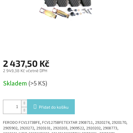
2 437,50 Kč
2 949,38 Kč včetně DPH
Měrná
Skladem
(>5 KS)
cena:
Přidat do košíku
FERODO FCV1373BFE, FCV1275BFETEXTAR 2908711, 2920274, 2920170,
2905902, 2920272, 2920101, 2920203, 2909522, 2920202, 2908773,