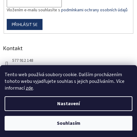
Vložením e-mailu souhlasíte s
podmínkami ochrany osobních údajů
PŘIHLÁSIT SE
Kontakt
577 912 148
725 851 576
Tento web používá soubory cookie. Dalším procházením
tohoto webu vyjadřujete souhlas s jejich používáním.. Více
informací
zde
.
Nastavení
Vytvořil Shoptet
Souhlasím
Copyright 2026
DORBAS, s.r.o.
. Všechna práva vyhrazena.