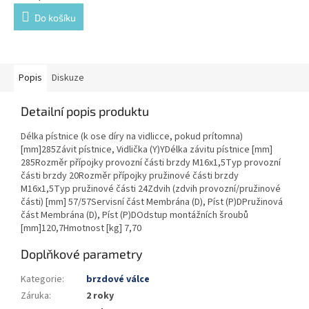
Do košíku
Popis
Diskuze
Detailní popis produktu
Délka pístnice (k ose díry na vidlicce, pokud prítomna)
[mm]285Závit pístnice, Vidlička (Y)YDélka závitu pístnice [mm]
285Rozměr přípojky provozní části brzdy M16x1,5Typ provozní
části brzdy 20Rozměr přípojky pružinové části brzdy
M16x1,5Typ pružinové části 24Zdvih (zdvih provozní/pružinové
části) [mm] 57/57Servisní část Membrána (D), Píst (P)DPružinová
část Membrána (D), Píst (P)DOdstup montážních šroubů
[mm]120,7Hmotnost [kg] 7,70
Doplňkové parametry
Kategorie
:
brzdové válce
Záruka
:
2 roky