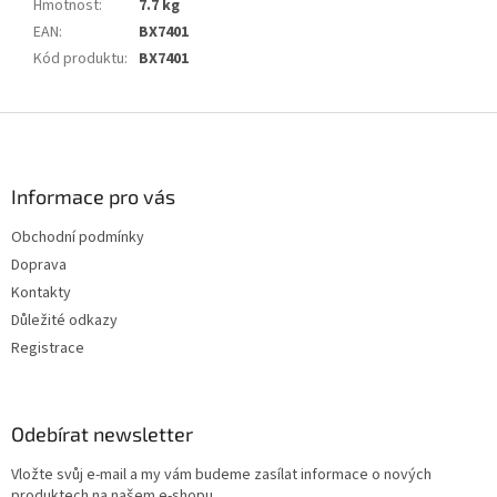
Hmotnost
:
7.7 kg
EAN
:
BX7401
Kód produktu
:
BX7401
Z
á
p
a
Informace pro vás
t
Obchodní podmínky
í
Doprava
Kontakty
Důležité odkazy
Registrace
Odebírat newsletter
Vložte svůj e-mail a my vám budeme zasílat informace o nových
produktech na našem e-shopu.