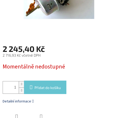
2 245,40 Kč
2 716,93 Kč včetně DPH
Měrná
Momentálně nedostupné
cena:
Přidat do košíku
Detailní informace