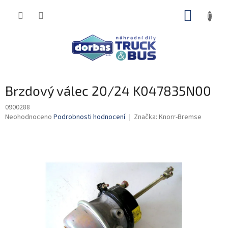
Přejít
NÁKUP
na
obsah
KOŠÍK
Brzdový válec 20/24 K047835N00
0900288
Průměrné
Neohodnoceno
Podrobnosti hodnocení
Značka:
Knorr-Bremse
hodnocení
produktu
je
0,0
z
5
hvězdiček.