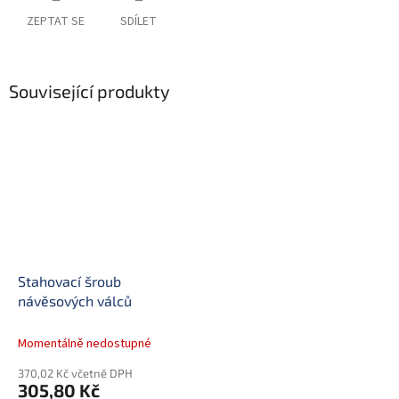
ZEPTAT SE
SDÍLET
Související produkty
Stahovací šroub
návěsových válců
Momentálně nedostupné
370,02 Kč včetně DPH
305,80 Kč