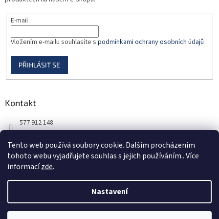
E-mail
Vložením e-mailu souhlasíte s
podmínkami ochrany osobních údajů
PŘIHLÁSIT SE
Kontakt
577 912 148
725 851 576
Tento web používá soubory cookie. Dalším procházením
tohoto webu vyjadřujete souhlas s jejich používáním.. Více
informací
zde
.
Nastavení
Vytvořil Shoptet