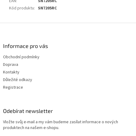
EAN
:
SN7205RC
Kód produktu
:
SN7205RC
Z
á
p
a
Informace pro vás
t
Obchodní podmínky
í
Doprava
Kontakty
Důležité odkazy
Registrace
Odebírat newsletter
Vložte svůj e-mail a my vám budeme zasílat informace o nových
produktech na našem e-shopu.