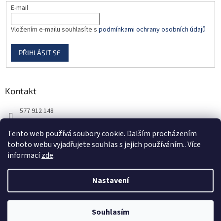
E-mail
Vložením e-mailu souhlasíte s
podmínkami ochrany osobních údajů
PŘIHLÁSIT SE
Kontakt
577 912 148
725 851 576
Tento web používá soubory cookie. Dalším procházením
tohoto webu vyjadřujete souhlas s jejich používáním.. Více
informací
zde
.
Nastavení
Vytvořil Shoptet
Souhlasím
Copyright 2026
DORBAS, s.r.o.
. Všechna práva vyhrazena.