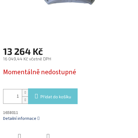
13 264 Kč
16 049,44 Kč včetně DPH
Měrná
Momentálně nedostupné
cena:
Přidat do košíku
1658011
Detailní informace