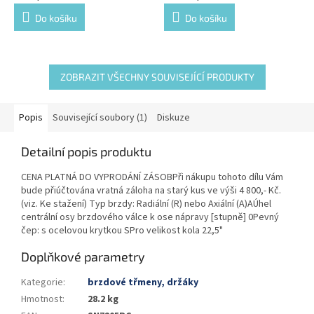
Do košíku
Do košíku
ZOBRAZIT VŠECHNY SOUVISEJÍCÍ PRODUKTY
Popis
Související soubory (1)
Diskuze
Detailní popis produktu
CENA PLATNÁ DO VYPRODÁNÍ ZÁSOBPři nákupu tohoto dílu Vám
bude přiúčtována vratná záloha na starý kus ve výši 4 800,- Kč.
(viz. Ke stažení) Typ brzdy: Radiální (R) nebo Axiální (A)AÚhel
centrální osy brzdového válce k ose nápravy [stupně] 0Pevný
čep: s ocelovou krytkou SPro velikost kola 22,5"
Doplňkové parametry
Kategorie
:
brzdové třmeny, držáky
Hmotnost
:
28.2 kg