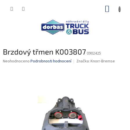
Přejít
NÁKUP
na
obsah
KOŠÍK
Brzdový třmen K003807
0902425
Průměrné
Neohodnoceno
Podrobnosti hodnocení
Značka:
Knorr-Bremse
hodnocení
produktu
je
0,0
z
5
hvězdiček.