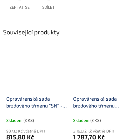
ZEPTAT SE
SDÍLET
Související produkty
Opravárenská sada
Opravárenská sada
brzdového třmenu "SN" -
brzdového třmenu
sada tlačítek K010603
K001915
Skladem
(3 KS)
Skladem
(3 KS)
987,12 Kč včetně DPH
2 163,12 Kč včetně DPH
815,80 Kč
1 787,70 Kč