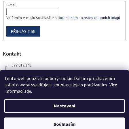
E-mail
Vložením e-mailu souhlasíte s
podmínkami ochrany osobních údajů
PŘIHLÁSIT SE
Kontakt
577 912 148
725 851 576
Tento web používá soubory cookie. Dalším procházením
tohoto webu vyjadřujete souhlas s jejich používáním.. Více
informací
zde
.
Nastavení
Vytvořil Shoptet
Souhlasím
Copyright 2026
DORBAS, s.r.o.
. Všechna práva vyhrazena.