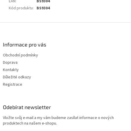
EAN
:
BS9304
Kód produktu
:
BS9304
Z
á
p
a
Informace pro vás
t
Obchodní podmínky
í
Doprava
Kontakty
Důležité odkazy
Registrace
Odebírat newsletter
Vložte svůj e-mail a my vám budeme zasílat informace o nových
produktech na našem e-shopu.