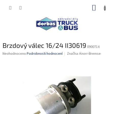
Přejít
NÁKUP
na
obsah
KOŠÍK
Brzdový válec 16/24 II30619
0900714
Průměrné
Neohodnoceno
Podrobnosti hodnocení
Značka:
Knorr-Bremse
hodnocení
produktu
je
0,0
z
5
hvězdiček.