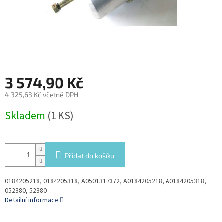
3 574,90 Kč
4 325,63 Kč včetně DPH
Měrná
Skladem
(1 KS)
cena:
Přidat do košíku
0184205218, 0184205318, A0501317372, A0184205218, A0184205318,
052380, 52380
Detailní informace