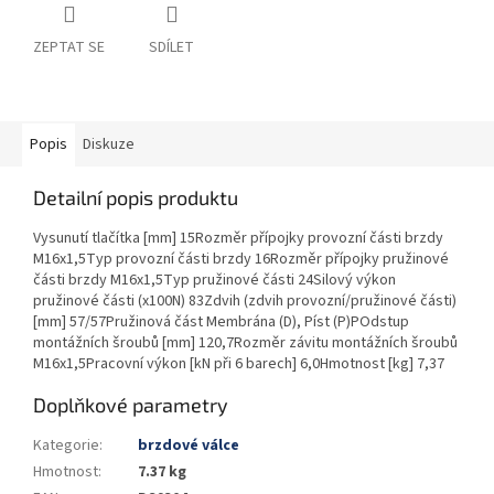
ZEPTAT SE
SDÍLET
Popis
Diskuze
Detailní popis produktu
Vysunutí tlačítka [mm] 15Rozměr přípojky provozní části brzdy
M16x1,5Typ provozní části brzdy 16Rozměr přípojky pružinové
části brzdy M16x1,5Typ pružinové části 24Silový výkon
pružinové části (x100N) 83Zdvih (zdvih provozní/pružinové části)
[mm] 57/57Pružinová část Membrána (D), Píst (P)POdstup
montážních šroubů [mm] 120,7Rozměr závitu montážních šroubů
M16x1,5Pracovní výkon [kN při 6 barech] 6,0Hmotnost [kg] 7,37
Doplňkové parametry
Kategorie
:
brzdové válce
Hmotnost
:
7.37 kg