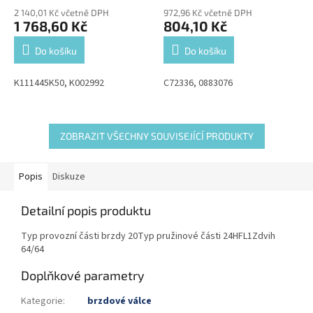
2 140,01 Kč včetně DPH
972,96 Kč včetně DPH
1 768,60 Kč
804,10 Kč
Do košíku
Do košíku
K111445K50, K002992
C72336, 0883076
ZOBRAZIT VŠECHNY SOUVISEJÍCÍ PRODUKTY
Popis
Diskuze
Detailní popis produktu
Typ provozní části brzdy 20Typ pružinové části 24HFL1Zdvih
64/64
Doplňkové parametry
Kategorie
:
brzdové válce