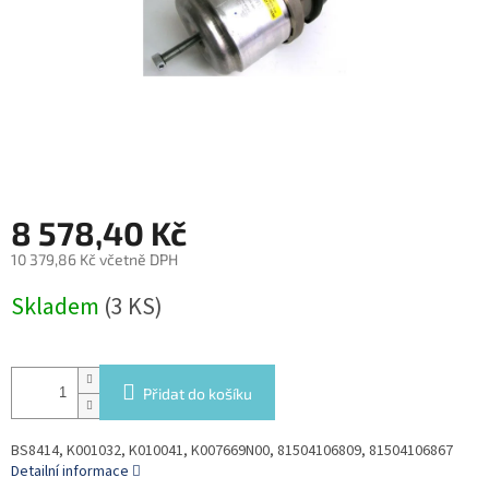
8 578,40 Kč
10 379,86 Kč včetně DPH
Měrná
Skladem
(3 KS)
cena:
Přidat do košíku
BS8414, K001032, K010041, K007669N00, 81504106809, 81504106867
Detailní informace