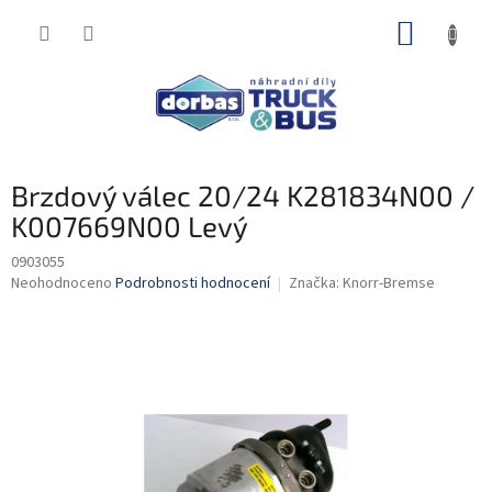
Přejít
NÁKUP
na
obsah
KOŠÍK
Brzdový válec 20/24 K281834N00 /
K007669N00 Levý
0903055
Průměrné
Neohodnoceno
Podrobnosti hodnocení
Značka:
Knorr-Bremse
hodnocení
produktu
je
0,0
z
5
hvězdiček.