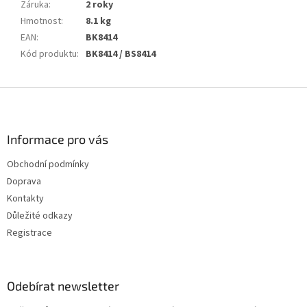
Záruka
:
2 roky
Hmotnost
:
8.1 kg
EAN
:
BK8414
Kód produktu
:
BK8414 / BS8414
Z
á
p
a
Informace pro vás
t
Obchodní podmínky
í
Doprava
Kontakty
Důležité odkazy
Registrace
Odebírat newsletter