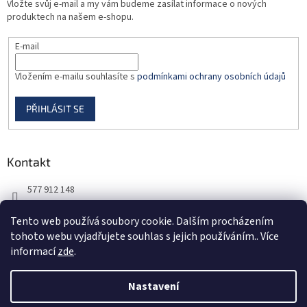
Vložte svůj e-mail a my vám budeme zasílat informace o nových
produktech na našem e-shopu.
E-mail
Vložením e-mailu souhlasíte s
podmínkami ochrany osobních údajů
PŘIHLÁSIT SE
Kontakt
577 912 148
725 851 576
Tento web používá soubory cookie. Dalším procházením
tohoto webu vyjadřujete souhlas s jejich používáním.. Více
informací
zde
.
Nastavení
Vytvořil Shoptet