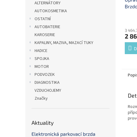
ALTERNÁTORY
Brzdo
AUTOKOSMETIKA
OSTATNÍ
AUTOBATERIE
3 464,
KAROSERIE
2 86
KAPALINY, MAZIVA, MAZACÍ TUKY
D
HADICE
SPOJKA
MOTOR
PODVOZEK
Popi
DIAGNOSTIKA
VZDUCHOJEMY
Det
Značky
Rozm
příp
prov
Aktuality
Elektronická parkovací brzda