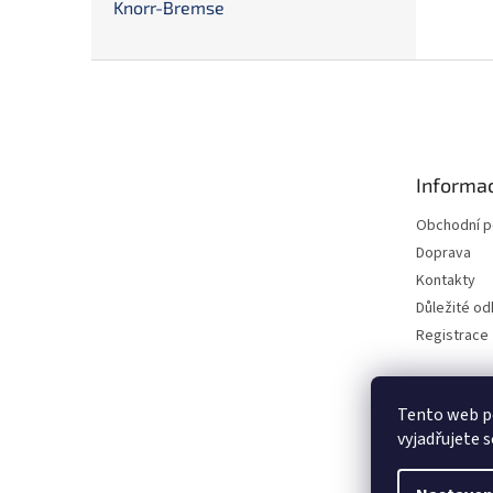
Knorr-Bremse
Z
á
p
a
t
Informac
í
Obchodní 
Doprava
Kontakty
Důležité o
Registrace
Tento web p
vyjadřujete s