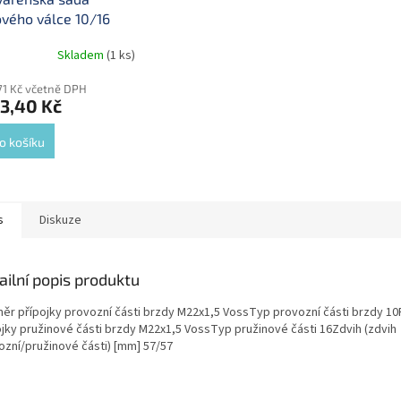
vého válce 10/16
Skladem
(1 ks)
71 Kč včetně DPH
3,40 Kč
o košíku
s
Diskuze
ailní popis produktu
ěr přípojky provozní části brzdy M22x1,5 VossTyp provozní části brzdy 1
ojky pružinové části brzdy M22x1,5 VossTyp pružinové části 16Zdvih (zdvih
ozní/pružinové části) [mm] 57/57