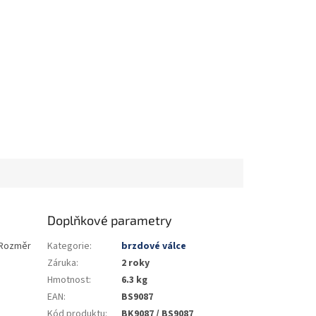
Doplňkové parametry
0Rozměr
Kategorie
:
brzdové válce
Záruka
:
2 roky
Hmotnost
:
6.3 kg
EAN
:
BS9087
Kód produktu
:
BK9087 / BS9087