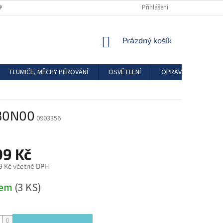
DKAZY
REGISTRACE
Přihlášení
NÁKUPNÍ
Prázdný košík
KOŠÍK
TLUMIČE, MĚCHY PÉROVÁNÍ
OSVĚTLENÍ
OPRAVÁRENSKÉ SAD
630N00
0903356
09 Kč
9 Kč včetně DPH
dem
(3 KS)