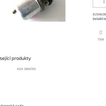
81504106
Detailní 
TISK
sející produkty
Kód:
0904762
várenská sada