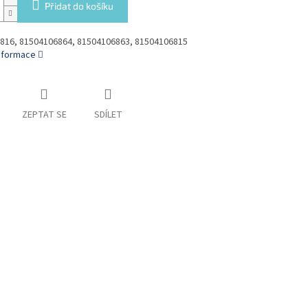
Přidat do košíku
816, 81504106864, 81504106863, 81504106815
informace
ZEPTAT SE
SDÍLET