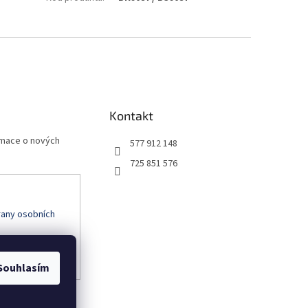
Kontakt
rmace o nových
577 912 148
725 851 576
any osobních
Souhlasím