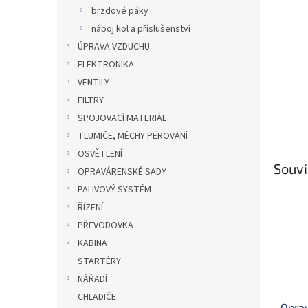
n
brzdové páky
e
náboj kol a příslušenství
l
ÚPRAVA VZDUCHU
ELEKTRONIKA
VENTILY
FILTRY
SPOJOVACÍ MATERIÁL
TLUMIČE, MĚCHY PÉROVÁNÍ
OSVĚTLENÍ
Souvi
OPRAVÁRENSKÉ SADY
PALIVOVÝ SYSTÉM
ŘÍZENÍ
PŘEVODOVKA
KABINA
STARTÉRY
NÁŘADÍ
CHLADIČE
Opra