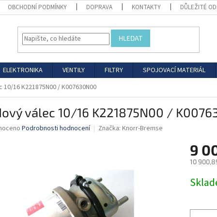
OBCHODNÍ PODMÍNKY
DOPRAVA
KONTAKTY
DŮLEŽITÉ O
HLEDAT
ELEKTRONIKA
VENTILY
FILTRY
SPOJOVACÍ MATERIÁL
c 10/16 K221875N00 / K007630N00
dový válec 10/16 K221875N00 / K007
né
noceno
Podrobnosti hodnocení
Značka:
Knorr-Bremse
ní
9 0
u
10 900,8
Měrná
Skla
cena:
ek.