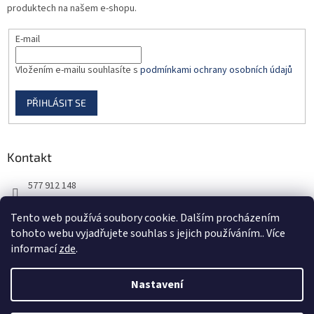
produktech na našem e-shopu.
E-mail
Vložením e-mailu souhlasíte s
podmínkami ochrany osobních údajů
PŘIHLÁSIT SE
Kontakt
577 912 148
725 851 576
Tento web používá soubory cookie. Dalším procházením
tohoto webu vyjadřujete souhlas s jejich používáním.. Více
informací
zde
.
Nastavení
Vytvořil Shoptet