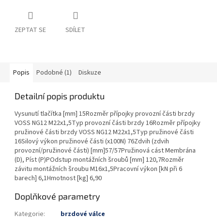
ZEPTAT SE
SDÍLET
Popis
Podobné (1)
Diskuze
Detailní popis produktu
Vysunutí tlačítka [mm] 15Rozměr přípojky provozní části brzdy
VOSS NG12 M22x1,5Typ provozní části brzdy 16Rozměr přípojky
pružinové části brzdy VOSS NG12 M22x1,5Typ pružinové části
16Silový výkon pružinové části (x100N) 76Zdvih (zdvih
provozní/pružinové části) [mm]57/57Pružinová cást Membrána
(D), Píst (P)POdstup montážních šroubů [mm] 120,7Rozměr
závitu montážních šroubu M16x1,5Pracovní výkon [kN při 6
barech] 6,1Hmotnost [kg] 6,90
Doplňkové parametry
Kategorie
:
brzdové válce