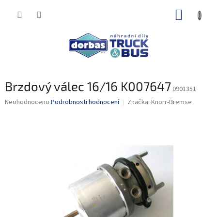
Přejít
NÁKUP
na
obsah
KOŠÍK
Brzdový válec 16/16 K007647
0901351
Průměrné
Neohodnoceno
Podrobnosti hodnocení
Značka:
Knorr-Bremse
hodnocení
produktu
je
0,0
z
5
hvězdiček.