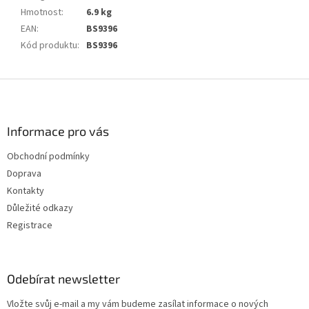
Hmotnost
:
6.9 kg
EAN
:
BS9396
Kód produktu
:
BS9396
Z
á
p
a
Informace pro vás
t
Obchodní podmínky
í
Doprava
Kontakty
Důležité odkazy
Registrace
Odebírat newsletter
Vložte svůj e-mail a my vám budeme zasílat informace o nových