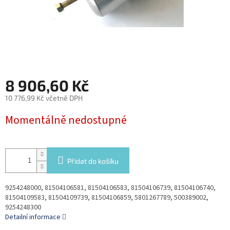
8 906,60 Kč
10 776,99 Kč včetně DPH
Měrná
Momentálně nedostupné
cena:
Přidat do košíku
9254248000, 81504106581, 81504106583, 81504106739, 81504106740,
81504109583, 81504109739, 81504106859, 5801267789, 500389002,
9254248300
Detailní informace