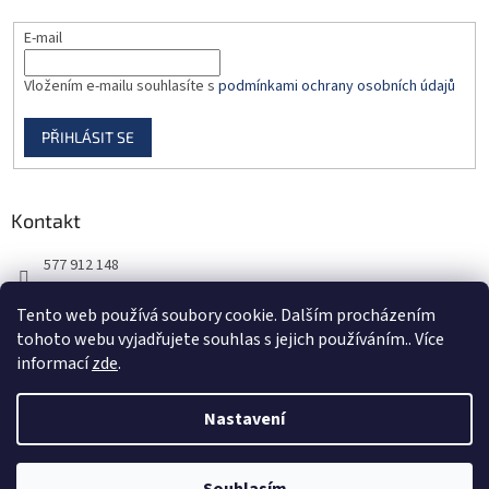
E-mail
Vložením e-mailu souhlasíte s
podmínkami ochrany osobních údajů
PŘIHLÁSIT SE
Kontakt
577 912 148
725 851 576
Tento web používá soubory cookie. Dalším procházením
tohoto webu vyjadřujete souhlas s jejich používáním.. Více
informací
zde
.
Nastavení
Vytvořil Shoptet