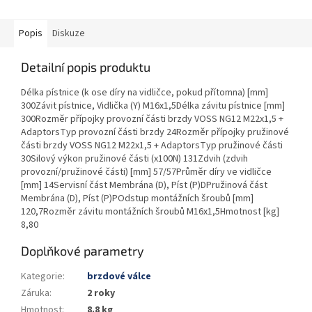
Popis
Diskuze
Detailní popis produktu
Délka pístnice (k ose díry na vidličce, pokud přítomna) [mm]
300Závit pístnice, Vidlička (Y) M16x1,5Délka závitu pístnice [mm]
300Rozměr přípojky provozní části brzdy VOSS NG12 M22x1,5 +
AdaptorsTyp provozní části brzdy 24Rozměr přípojky pružinové
části brzdy VOSS NG12 M22x1,5 + AdaptorsTyp pružinové části
30Silový výkon pružinové části (x100N) 131Zdvih (zdvih
provozní/pružinové části) [mm] 57/57Průměr díry ve vidličce
[mm] 14Servisní část Membrána (D), Píst (P)DPružinová část
Membrána (D), Píst (P)POdstup montážních šroubů [mm]
120,7Rozměr závitu montážních šroubů M16x1,5Hmotnost [kg]
8,80
Doplňkové parametry
Kategorie
:
brzdové válce
Záruka
:
2 roky
Hmotnost
:
8.8 kg