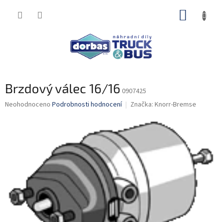
Přejít
NÁKUP
na
obsah
KOŠÍK
Brzdový válec 16/16
0907425
Průměrné
Neohodnoceno
Podrobnosti hodnocení
Značka:
Knorr-Bremse
hodnocení
produktu
je
0,0
z
5
hvězdiček.