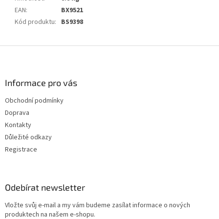
EAN
:
BX9521
Kód produktu
:
BS9398
Z
á
p
a
Informace pro vás
t
Obchodní podmínky
í
Doprava
Kontakty
Důležité odkazy
Registrace
Odebírat newsletter
Vložte svůj e-mail a my vám budeme zasílat informace o nových
produktech na našem e-shopu.