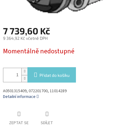
7 739,60 Kč
9 364,92 Kč včetně DPH
Měrná
Momentálně nedostupné
cena:
Přidat do košíku
A0501315409, 072201700, 11014289
Detailní informace
ZEPTAT SE
SDÍLET