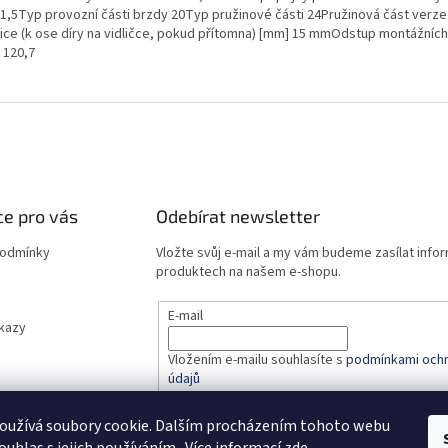
1,5Typ provozní části brzdy 20Typ pružinové části 24Pružinová část verze
nice (k ose díry na vidličce, pokud přítomna) [mm] 15 mmOdstup montážníc
 120,7
e pro vás
Odebírat newsletter
podmínky
Vložte svůj e-mail a my vám budeme zasílat info
produktech na našem e-shopu.
E-mail
dkazy
Vložením e-mailu souhlasíte s
podmínkami ochr
údajů
oužívá soubory cookie. Dalším procházením tohoto webu
PŘIHLÁSIT SE