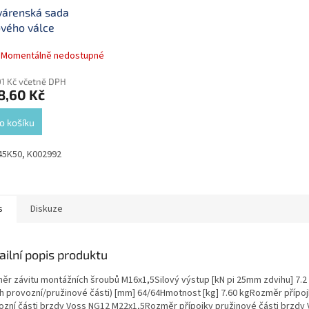
várenská sada
vého válce
445K50
Momentálně nedostupné
01 Kč včetně DPH
8,60 Kč
o košíku
45K50, K002992
s
Diskuze
ailní popis produktu
ěr závitu montážních šroubů M16x1,5Silový výstup [kN pi 25mm zdvihu] 7.2
ih provozní/pružinové části) [mm] 64/64Hmotnost [kg] 7.60 kgRozměr přípo
ozní části brzdy Voss NG12 M22x1,5Rozměr přípojky pružinové části brzdy