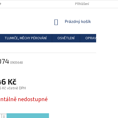
DKAZY
REGISTRACE
Přihlášení
NÁKUPNÍ
Prázdný košík
KOŠÍK
TLUMIČE, MĚCHY PÉROVÁNÍ
OSVĚTLENÍ
OPRAVÁRENSKÉ SAD
074
0905648
46 Kč
6 Kč včetně DPH
tálně nedostupné