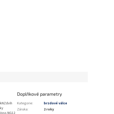
Doplňkové parametry
 kNZdvih
Kategorie
:
brzdové válce
jky
Záruka
:
2 roky
 Voss NG12