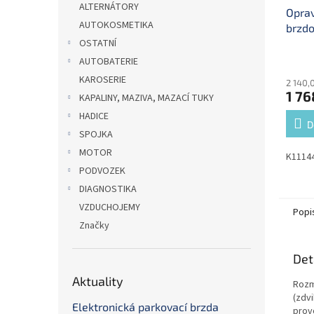
ALTERNÁTORY
Opra
AUTOKOSMETIKA
brzdo
OSTATNÍ
K111
AUTOBATERIE
KAROSERIE
2 140,
1 76
KAPALINY, MAZIVA, MAZACÍ TUKY
HADICE
D
SPOJKA
MOTOR
K1114
PODVOZEK
DIAGNOSTIKA
VZDUCHOJEMY
Popi
Značky
Det
Aktuality
Rozm
(zdv
Elektronická parkovací brzda
prov