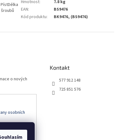
Hmotnost
:
7.8 kg
 PístDélka
EAN
:
BS9476
h šroubů
Kód produktu
:
BK9476, (BS9476)
Kontakt
rmace o nových
577 912 148
725 851 576
any osobních
Souhlasím