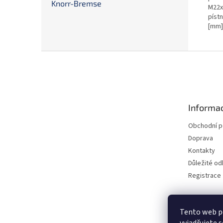
Knorr-Bremse
M22x
píst
[mm]
Z
á
p
a
t
Informac
í
Obchodní 
Doprava
Kontakty
Důležité o
Registrace
Tento web p