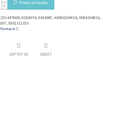
Přidat do košíku
K251447N00, K004074, II38408F, A0084204824, 0084204824,
007, 0501321353
informace
ZEPTAT SE
SDÍLET