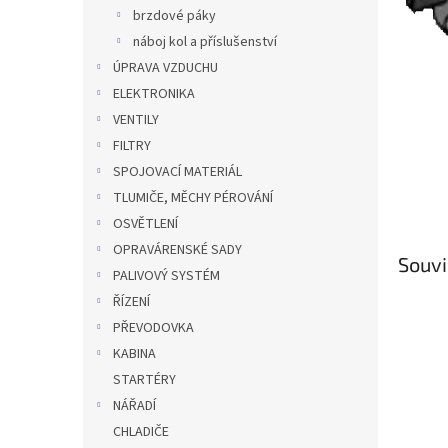
n
brzdové páky
e
náboj kol a příslušenství
l
ÚPRAVA VZDUCHU
ELEKTRONIKA
VENTILY
FILTRY
SPOJOVACÍ MATERIÁL
TLUMIČE, MĚCHY PÉROVÁNÍ
OSVĚTLENÍ
OPRAVÁRENSKÉ SADY
Souvi
PALIVOVÝ SYSTÉM
ŘÍZENÍ
PŘEVODOVKA
KABINA
STARTÉRY
NÁŘADÍ
CHLADIČE