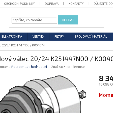
OBCHODNÍ PODMÍNKY
DOPRAVA
KONTAKTY
DŮLEŽITÉ O
HLEDAT
ELEKTRONIKA
VENTILY
FILTRY
SPOJOVACÍ MATERIÁL
c 20/24 K251447N00 / K004074
dový válec 20/24 K251447N00 / K004
né
noceno
Podrobnosti hodnocení
Značka:
Knorr-Bremse
ní
8 3
u
10 098,6
Měrná
Momen
cena:
ek.