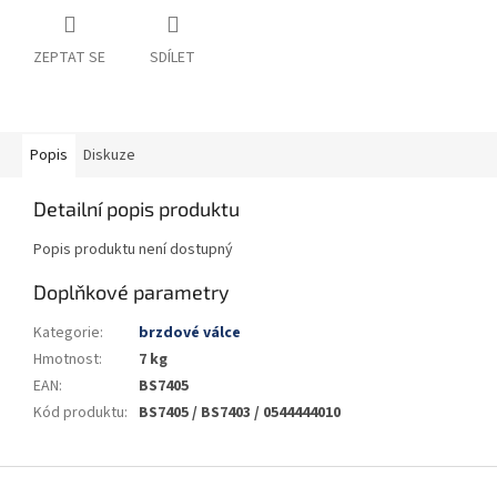
ZEPTAT SE
SDÍLET
Popis
Diskuze
Detailní popis produktu
Popis produktu není dostupný
Doplňkové parametry
Kategorie
:
brzdové válce
Hmotnost
:
7 kg
EAN
:
BS7405
Kód produktu
:
BS7405 / BS7403 / 0544444010
Z