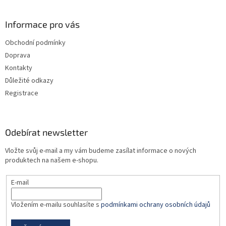
á
p
a
Informace pro vás
t
Obchodní podmínky
í
Doprava
Kontakty
Důležité odkazy
Registrace
Odebírat newsletter
Vložte svůj e-mail a my vám budeme zasílat informace o nových
produktech na našem e-shopu.
E-mail
Vložením e-mailu souhlasíte s
podmínkami ochrany osobních údajů