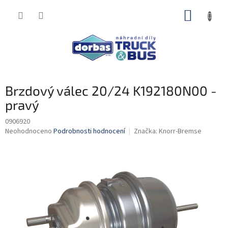
Přejít
NÁKUP
na
obsah
KOŠÍK
Brzdový válec 20/24 K192180N00 -
pravý
0906920
Průměrné
Neohodnoceno
Podrobnosti hodnocení
Značka:
Knorr-Bremse
hodnocení
produktu
je
0,0
z
5
hvězdiček.