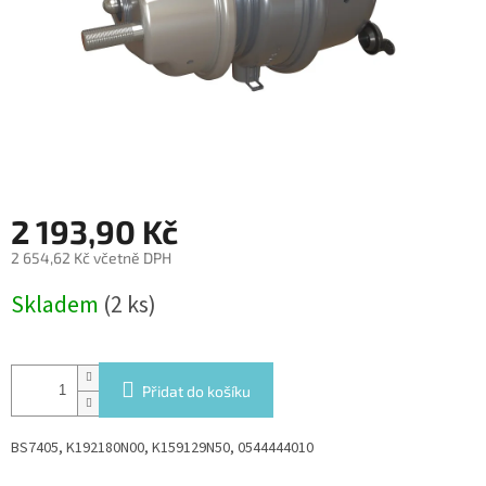
2 193,90 Kč
2 654,62 Kč včetně DPH
Měrná
Skladem
(2 ks)
cena:
Přidat do košíku
BS7405, K192180N00, K159129N50, 0544444010