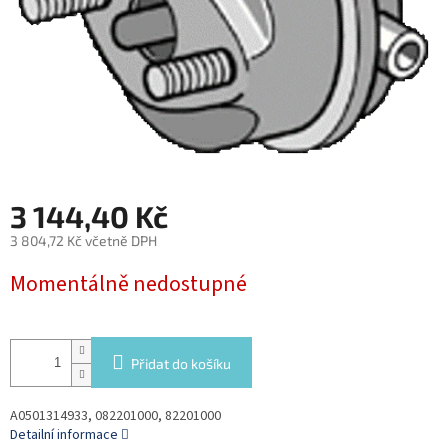
3 144,40 Kč
3 804,72 Kč včetně DPH
Měrná
Momentálně nedostupné
cena:
Přidat do košíku
A0501314933, 082201000, 82201000
Detailní informace