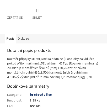
ZEPTAT SE
SDÍLET
Popis
Diskuze
Detailní popis produktu
Rozměr přípojky M16x1,5Délka pístnice (k ose díry na vidličce,
pokud přítomna) [mm] 15Zdvih [mm] 65Typ (Rozměr membrány)
20Odstup montážních šroubů [mm] 120,7Rozměr závitu
montážních roubů M16x1,5Délka montážních šroubů [mm]
43Silový výstup [kN při 25mm zdvihu] 7,2Hmotnost [kg] 3,28
Doplňkové parametry
Kategorie
:
brzdové válce
Hmotnost
:
3.28 kg
EAN
:
BS3403