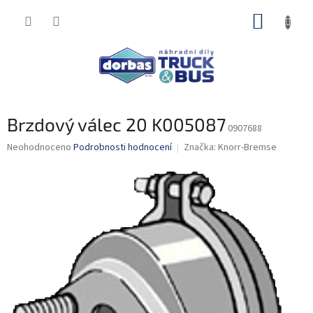
Přejít
NÁKUP
na
obsah
KOŠÍK
Brzdový válec 20 K005087
0907688
Průměrné
Neohodnoceno
Podrobnosti hodnocení
Značka:
Knorr-Bremse
hodnocení
produktu
je
0,0
z
5
hvězdiček.