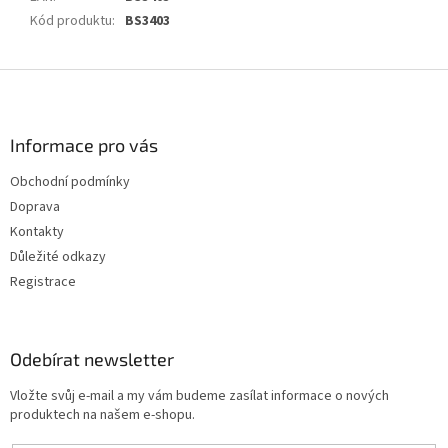
Kód produktu
:
BS3403
Z
á
p
a
Informace pro vás
t
Obchodní podmínky
í
Doprava
Kontakty
Důležité odkazy
Registrace
Odebírat newsletter
Vložte svůj e-mail a my vám budeme zasílat informace o nových
produktech na našem e-shopu.