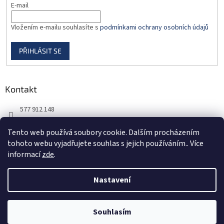
E-mail
Vložením e-mailu souhlasíte s
podmínkami ochrany osobních údajů
PŘIHLÁSIT SE
Kontakt
577 912 148
725 851 576
Tento web používá soubory cookie. Dalším procházením
tohoto webu vyjadřujete souhlas s jejich používáním.. Více
informací
zde
.
Nastavení
Vytvořil Shoptet
Souhlasím
Copyright 2026
DORBAS, s.r.o.
. Všechna práva vyhrazena.