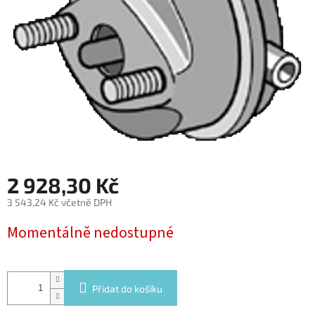
2 928,30 Kč
3 543,24 Kč včetně DPH
Měrná
Momentálně nedostupné
cena:
Přidat do košíku