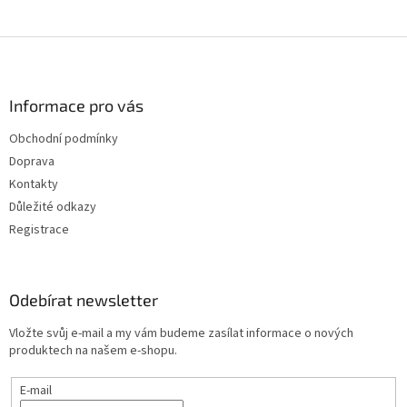
Z
á
p
a
Informace pro vás
t
Obchodní podmínky
í
Doprava
Kontakty
Důležité odkazy
Registrace
Odebírat newsletter
Vložte svůj e-mail a my vám budeme zasílat informace o nových
produktech na našem e-shopu.
E-mail