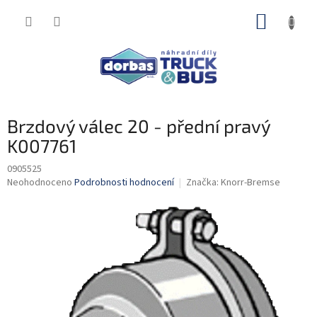
Přejít
NÁKUP
na
obsah
KOŠÍK
Brzdový válec 20 - přední pravý
K007761
0905525
Průměrné
Neohodnoceno
Podrobnosti hodnocení
Značka:
Knorr-Bremse
hodnocení
produktu
je
0,0
z
5
hvězdiček.