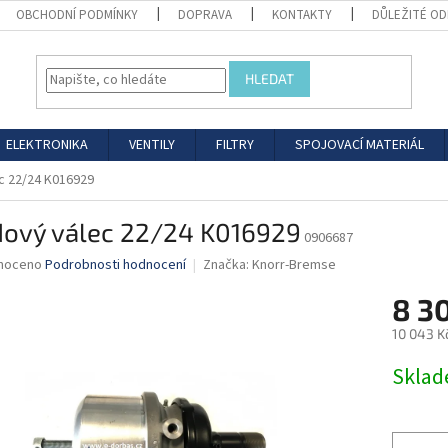
OBCHODNÍ PODMÍNKY
DOPRAVA
KONTAKTY
DŮLEŽITÉ O
HLEDAT
ELEKTRONIKA
VENTILY
FILTRY
SPOJOVACÍ MATERIÁL
c 22/24 K016929
dový válec 22/24 K016929
0906687
né
noceno
Podrobnosti hodnocení
Značka:
Knorr-Bremse
ní
8 3
u
10 043 K
Měrná
Skla
cena:
ek.