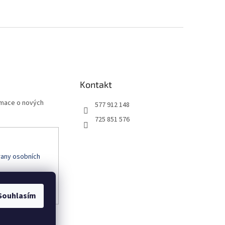
Kontakt
rmace o nových
577 912 148
725 851 576
any osobních
Souhlasím