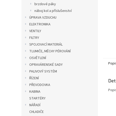
n
brzdové páky
e
náboj kol a příslušenství
l
ÚPRAVA VZDUCHU
ELEKTRONIKA
VENTILY
FILTRY
SPOJOVACÍ MATERIÁL
TLUMIČE, MĚCHY PÉROVÁNÍ
OSVĚTLENÍ
Popi
OPRAVÁRENSKÉ SADY
PALIVOVÝ SYSTÉM
ŘÍZENÍ
Det
PŘEVODOVKA
Popi
KABINA
STARTÉRY
NÁŘADÍ
CHLADIČE