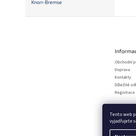
Knorr-Bremse
Z
á
p
a
t
Informac
í
Obchodní 
Doprava
Kontakty
Důležité o
Registrace
Tento web p
vyjadřujete s