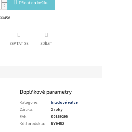
Přidat do košíku
00456
ZEPTAT SE
SDÍLET
Doplňkové parametry
Kategorie
:
brzdové válce
Záruka
:
2 roky
EAN
:
K0169295
Kód produktu
:
BY9452