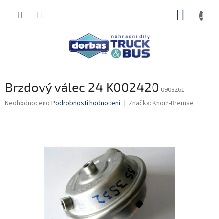
Přejít
NÁKUP
na
obsah
KOŠÍK
Brzdový válec 24 K002420
0903261
Průměrné
Neohodnoceno
Podrobnosti hodnocení
Značka:
Knorr-Bremse
hodnocení
produktu
je
0,0
z
5
hvězdiček.