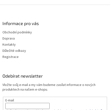
Z
á
p
a
Informace pro vás
t
Obchodní podmínky
í
Doprava
Kontakty
Důležité odkazy
Registrace
Odebírat newsletter
Vložte svůj e-mail a my vám budeme zasílat informace o nových
produktech na našem e-shopu.
E-mail