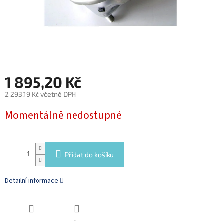
1 895,20 Kč
2 293,19 Kč včetně DPH
Měrná
Momentálně nedostupné
cena:
Přidat do košíku
Detailní informace