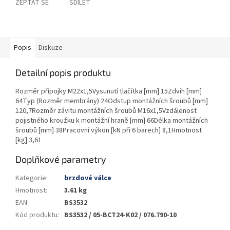
ZEPTAT SE
SDÍLET
Popis
Diskuze
Detailní popis produktu
Rozměr přípojky M22x1,5Vysunutí tlačítka [mm] 15Zdvih [mm]
64Typ (Rozměr membrány) 24Odstup montážních šroubů [mm]
120,7Rozměr závitu montážních šroubů M16x1,5Vzdálenost
pojistného kroužku k montážní hraně [mm] 66Délka montážních
šroubů [mm] 38Pracovní výkon [kN při 6 barech] 8,1Hmotnost
[kg] 3,61
Doplňkové parametry
Kategorie
:
brzdové válce
Hmotnost
:
3.61 kg
EAN
:
BS3532
Kód produktu
:
BS3532 / 05-BCT24-K02 / 076.790-10