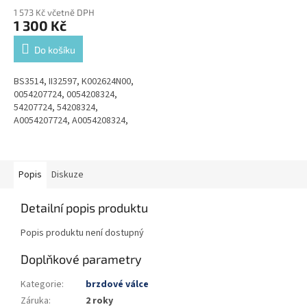
1 573 Kč včetně DPH
1 300 Kč
Do košíku
BS3514, II32597, K002624N00,
0054207724, 0054208324,
54207724, 54208324,
A0054207724, A0054208324,
0054206224, A0054206224,
A0084201024, 0084200624,
0084201024, 0084206524,...
Popis
Diskuze
Detailní popis produktu
Popis produktu není dostupný
Doplňkové parametry
Kategorie
:
brzdové válce
Záruka
:
2 roky