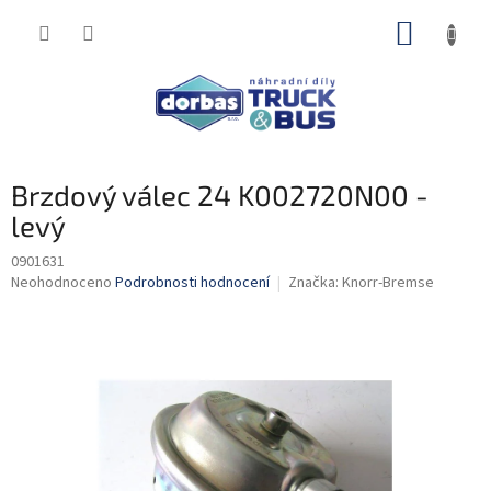
Přejít
NÁKUP
na
obsah
KOŠÍK
Brzdový válec 24 K002720N00 -
levý
0901631
Průměrné
Neohodnoceno
Podrobnosti hodnocení
Značka:
Knorr-Bremse
hodnocení
produktu
je
0,0
z
5
hvězdiček.