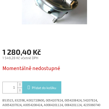
1 280,40 Kč
1 549,28 Kč včetně DPH
Měrná
Momentálně nedostupné
cena:
Přidat do košíku
BS3515, II32598, K002720N00, 0054207824, 0054208424, 54207824,
A0054207824, A0054208424, A0084201124, 0084201124, 4235060740