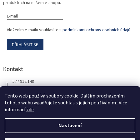
produktech na našem e-shopu.
E-mail
Vložením e-mailu souhlasíte s
podmínkami ochrany osobních údajů
PŘIHLÁSIT SE
Kontakt
577 912 148
725 851 576
Tento web používá soubory cookie. Dalším procházením
tohoto webu vyjadřujete souhlas s jejich používáním.. Více
informací
zde
.
Nastavení
Vytvořil Shoptet