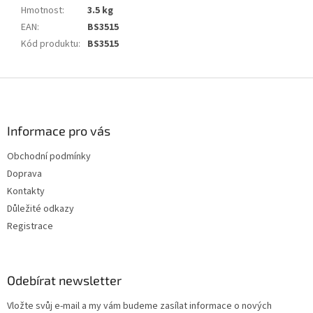
Hmotnost
:
3.5 kg
EAN
:
BS3515
Kód produktu
:
BS3515
Z
á
p
a
Informace pro vás
t
Obchodní podmínky
í
Doprava
Kontakty
Důležité odkazy
Registrace
Odebírat newsletter
Vložte svůj e-mail a my vám budeme zasílat informace o nových