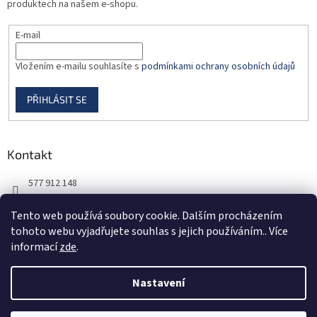
produktech na našem e-shopu.
E-mail
Vložením e-mailu souhlasíte s
podmínkami ochrany osobních údajů
PŘIHLÁSIT SE
Kontakt
577 912 148
725 851 576
Tento web používá soubory cookie. Dalším procházením
tohoto webu vyjadřujete souhlas s jejich používáním.. Více
informací
zde
.
Nastavení
Vytvořil Shoptet