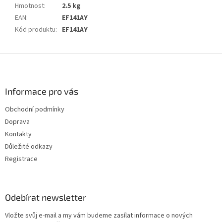
Hmotnost
:
2.5 kg
EAN
:
EF141AY
Kód produktu
:
EF141AY
Z
á
p
a
Informace pro vás
t
Obchodní podmínky
í
Doprava
Kontakty
Důležité odkazy
Registrace
Odebírat newsletter
Vložte svůj e-mail a my vám budeme zasílat informace o nových