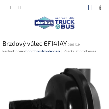
Přejít
NÁKUP
na
obsah
KOŠÍK
Brzdový válec EF141AY
0903419
Průměrné
Neohodnoceno
Podrobnosti hodnocení
Značka:
Knorr-Bremse
hodnocení
produktu
je
0,0
z
5
hvězdiček.