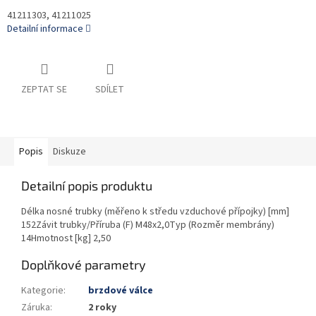
41211303, 41211025
Detailní informace
ZEPTAT SE
SDÍLET
Popis
Diskuze
Detailní popis produktu
Délka nosné trubky (měřeno k středu vzduchové přípojky) [mm]
152Závit trubky/Příruba (F) M48x2,0Typ (Rozměr membrány)
14Hmotnost [kg] 2,50
Doplňkové parametry
Kategorie
:
brzdové válce
Záruka
:
2 roky