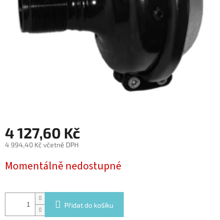
4 127,60 Kč
4 994,40 Kč včetně DPH
Měrná
Momentálně nedostupné
cena:
Přidat do košíku