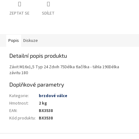
ZEPTAT SE
SDÍLET
Popis
Diskuze
Detailní popis produktu
Závit M16x1,5 Typ 24 Zdvih 75Délka tlačítka - táhla 190Délka
závitu 180
Doplňkové parametry
Kategorie
:
brzdové válce
Hmotnost
:
2 kg
EAN
:
BX3538
Kód produktu
:
BX3538
Z