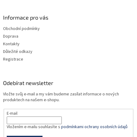
á
p
a
Informace pro vás
t
Obchodní podmínky
í
Doprava
Kontakty
Důležité odkazy
Registrace
Odebírat newsletter
Vložte svůj e-mail a my vám budeme zasílat informace o nových
produktech na našem e-shopu.
E-mail
Vložením e-mailu souhlasíte s
podmínkami ochrany osobních údajů