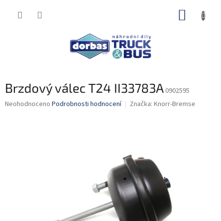
Přejít
NÁKUP
na
obsah
KOŠÍK
Brzdový válec T24 II33783A
0902595
Průměrné
Neohodnoceno
Podrobnosti hodnocení
Značka:
Knorr-Bremse
hodnocení
produktu
je
0,0
z
5
hvězdiček.