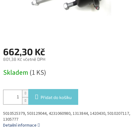
662,30 Kč
801,38 Kč včetně DPH
Měrná
Skladem
(1 KS)
cena:
Přidat do košíku
5010525379, 503129044, 4231060980, 1313844, 1420430, 5010207117,
1305777
Detailní informace