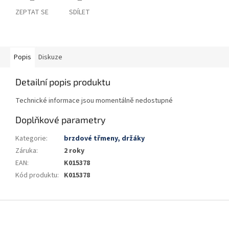
ZEPTAT SE
SDÍLET
Popis
Diskuze
Detailní popis produktu
Technické informace jsou momentálně nedostupné
Doplňkové parametry
Kategorie
:
brzdové třmeny, držáky
Záruka
:
2 roky
EAN
:
K015378
Kód produktu
:
K015378
Z
á
p