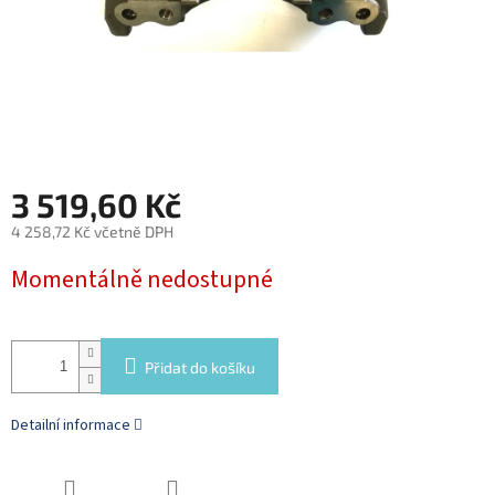
3 519,60 Kč
4 258,72 Kč včetně DPH
Měrná
Momentálně nedostupné
cena:
Přidat do košíku
Detailní informace