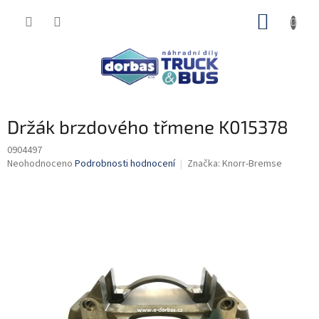
Přejít
NÁKUP
na
obsah
KOŠÍK
Držák brzdového třmene K015378
0904497
Průměrné
Neohodnoceno
Podrobnosti hodnocení
Značka:
Knorr-Bremse
hodnocení
produktu
je
0,0
z
5
hvězdiček.