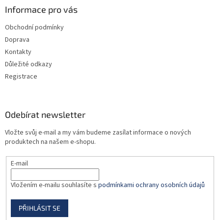
a
Informace pro vás
t
Obchodní podmínky
í
Doprava
Kontakty
Důležité odkazy
Registrace
Odebírat newsletter
Vložte svůj e-mail a my vám budeme zasílat informace o nových
produktech na našem e-shopu.
E-mail
Vložením e-mailu souhlasíte s
podmínkami ochrany osobních údajů
PŘIHLÁSIT SE