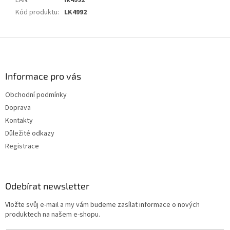
EAN
:
lk4992
Kód produktu
:
LK4992
Z
á
p
a
Informace pro vás
t
Obchodní podmínky
í
Doprava
Kontakty
Důležité odkazy
Registrace
Odebírat newsletter
Vložte svůj e-mail a my vám budeme zasílat informace o nových
produktech na našem e-shopu.