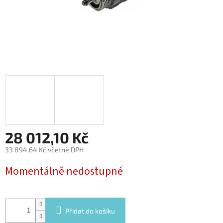
28 012,10 Kč
33 894,64 Kč včetně DPH
Měrná
Momentálně nedostupné
cena:
Přidat do košíku