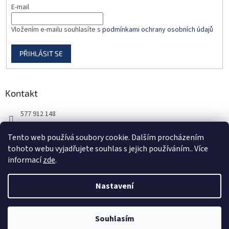
E-mail
Vložením e-mailu souhlasíte s
podmínkami ochrany osobních údajů
PŘIHLÁSIT SE
Kontakt
577 912 148
725 851 576
Tento web používá soubory cookie. Dalším procházením
tohoto webu vyjadřujete souhlas s jejich používáním.. Více
informací
zde
.
Nastavení
Vytvořil Shoptet
Souhlasím
Copyright 2026
DORBAS, s.r.o.
. Všechna práva vyhrazena.