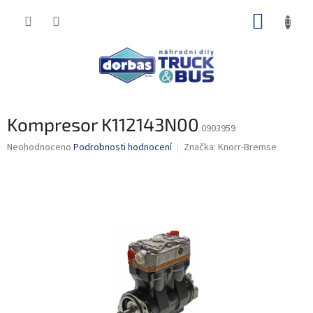
Přejít
NÁKUP
na
obsah
KOŠÍK
Kompresor K112143N00
0903959
Průměrné
Neohodnoceno
Podrobnosti hodnocení
Značka:
Knorr-Bremse
hodnocení
produktu
je
0,0
z
5
hvězdiček.