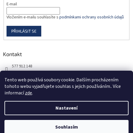
E-mail
Vložením e-mailu souhlasíte s
podmínkami ochrany osobních údajů
PŘIHLÁSIT SE
Kontakt
577 912 148
725 851 576
Tento web používá soubory cookie. Dalším procházením
tohoto webu vyjadřujete souhlas s jejich používáním.. Více
informací
zde
.
Nastavení
Vytvořil Shoptet
Souhlasím
Copyright 2026
DORBAS, s.r.o.
. Všechna práva vyhrazena.