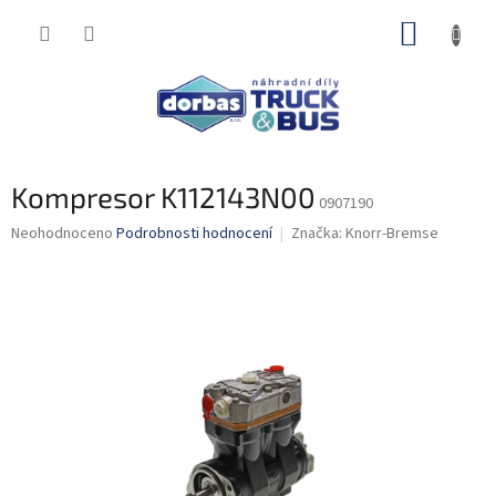
Přejít
NÁKUP
na
obsah
KOŠÍK
Kompresor K112143N00
0907190
Průměrné
Neohodnoceno
Podrobnosti hodnocení
Značka:
Knorr-Bremse
hodnocení
produktu
je
0,0
z
5
hvězdiček.