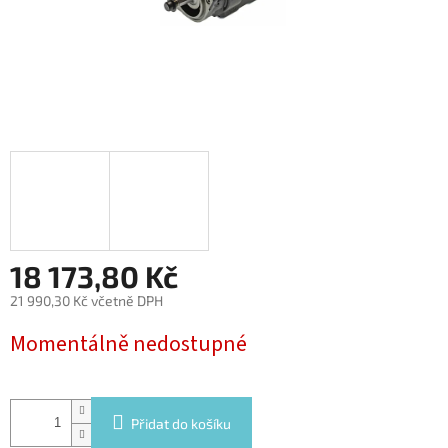
18 173,80 Kč
21 990,30 Kč včetně DPH
Měrná
Momentálně nedostupné
cena:
Přidat do košíku