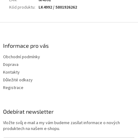
EAN
:
lk4992
Kód produktu
:
LK4992 / 5801926262
Z
á
p
a
Informace pro vás
t
Obchodní podmínky
í
Doprava
Kontakty
Důležité odkazy
Registrace
Odebírat newsletter
Vložte svůj e-mail a my vám budeme zasílat informace o nových
produktech na našem e-shopu.