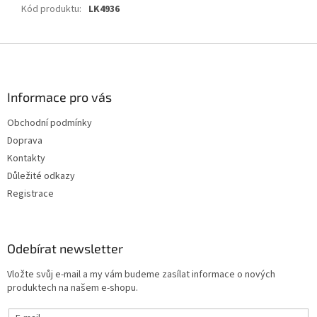
Kód produktu
:
LK4936
Z
á
p
a
Informace pro vás
t
Obchodní podmínky
í
Doprava
Kontakty
Důležité odkazy
Registrace
Odebírat newsletter
Vložte svůj e-mail a my vám budeme zasílat informace o nových
produktech na našem e-shopu.