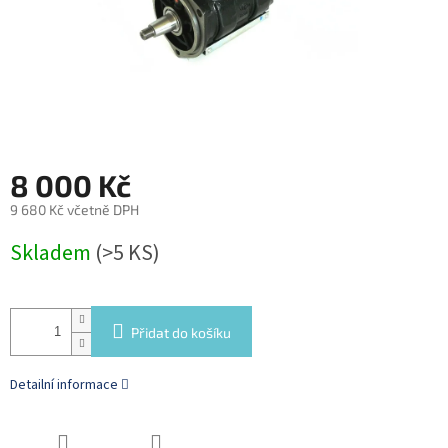
8 000 Kč
9 680 Kč včetně DPH
Měrná
Skladem
(>5 KS)
cena:
Přidat do košíku
Detailní informace