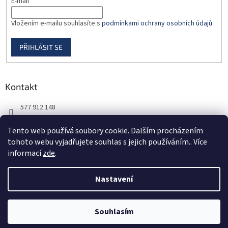
E-mail
Vložením e-mailu souhlasíte s
podmínkami ochrany osobních údajů
PŘIHLÁSIT SE
Kontakt
577 912 148
725 851 576
Tento web používá soubory cookie. Dalším procházením
tohoto webu vyjadřujete souhlas s jejich používáním.. Více
informací
zde
.
Nastavení
Vytvořil Shoptet
Souhlasím
Copyright 2026
DORBAS, s.r.o.
. Všechna práva vyhrazena.