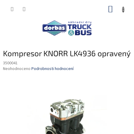
Přejít
NÁKUP
na
obsah
KOŠÍK
Kompresor KNORR LK4936 opravený
3500041
Průměrné
Neohodnoceno
Podrobnosti hodnocení
hodnocení
produktu
je
0,0
z
5
hvězdiček.