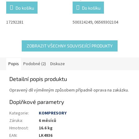
Do košíku
Do košíku
17292281
500324249, 06569302104
ZOBRAZIT VŠECHNY SOUVISEJÍCÍ PRODUKTY
Popis
Podobné (2)
Diskuze
Detailní popis produktu
Opravený díl výměnným způsobem případně oprava na zakázku.
Doplňkové parametry
Kategorie
:
KOMPRESORY
Záruka
:
6 měsíců
Hmotnost
:
16.6 kg
EAN
:
LK4936